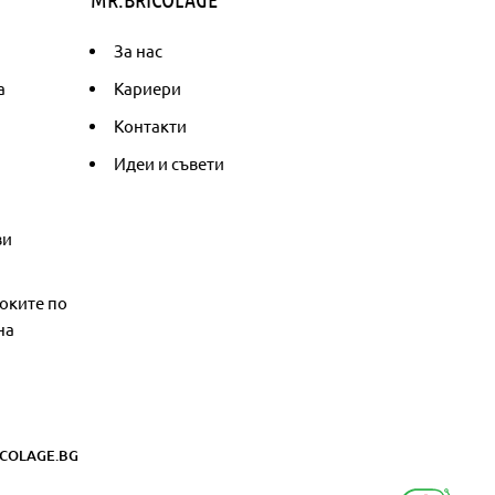
За нас
а
Кариери
Контакти
Идеи и съвети
ви
оките по
на
COLAGE.BG