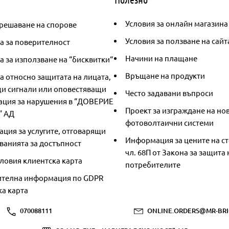
Условия за онлайн магазина
решаване на спорове
Условия за ползване на сайт
а за поверителност
Начини на плащане
 за използване на “бисквитки“
Връщане на продукти
а относно защитата на лицата,
и сигнали или оповестяващи
Често задавани въпроси
ция за нарушения в “ДОВЕРИЕ
Проект за изграждане на но
” АД
фотоволтаични системи
ция за услугите, отговарящи
Информация за цените на ст
ванията за достъпност
чл. 68П от Закона за защита 
ловия клиентска карта
потребителите
телна информация по GDPR
ка карта
070088111
ONLINE.ORDERS@MR-BRI