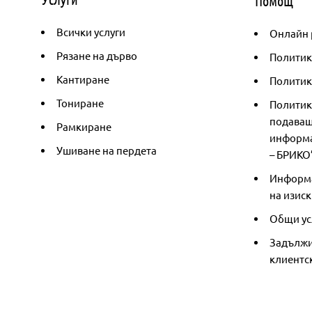
Помощ
Всички услуги
Онлайн 
Рязане на дърво
Политик
Кантиране
Политика
Тониране
Политик
подаващ
Рамкиране
информа
Ушиване на пердета
– БРИКО
Информа
на изиск
Общи ус
Задължи
клиентс