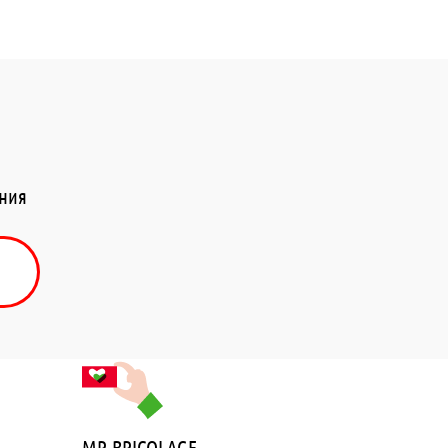
ения
MR.BRICOLAGE