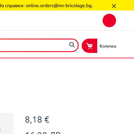
За справки:
online.orders@mr-bricolage.bg
.
Количка
8,18 €
В