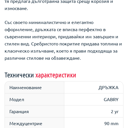
тя предлага дълготрайна защита срещу корозия и
износване.
Със своето минималистично и елегантно
оформление, дръжката се вписва перфектно в
съвременни интериори, придавайки им завършен и
стилен вид. Сребристото покритие придава топлина и
класическо излъчване, което я прави подходяща за
различни стилове на обзавеждане.
Технически
характеристики
Наименование
ДРЪЖКА
Модел
GABRY
Гаранция
2 yr
Междуцентрие
90 mm