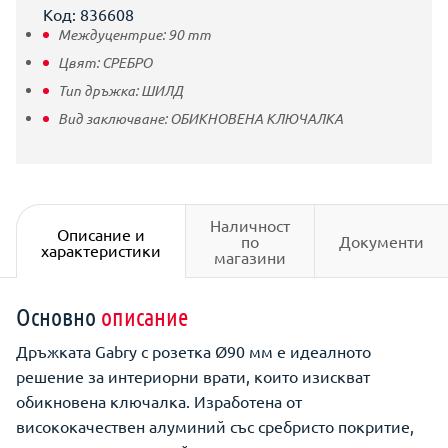
Код: 836608
Междуцентрие:
90
mm
Цвят:
СРЕБРО
Тип дръжка:
ШИЛД
Вид заключване:
ОБИКНОВЕНА КЛЮЧАЛКА
Наличност
Описание и
по
Документи
характеристики
магазини
Основно
описание
Дръжката Gabry с розетка Ø90 мм е идеалното
решение за интериорни врати, които изискват
обикновена ключалка. Изработена от
висококачествен алуминий със сребристо покритие,