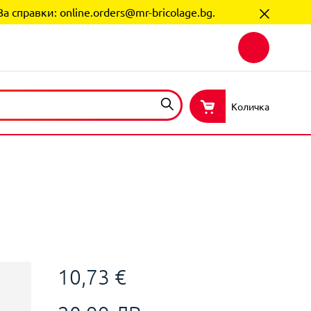
За справки:
online.orders@mr-bricolage.bg
.
Количка
10,73 €