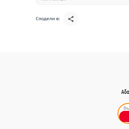
Сподели в:
Або