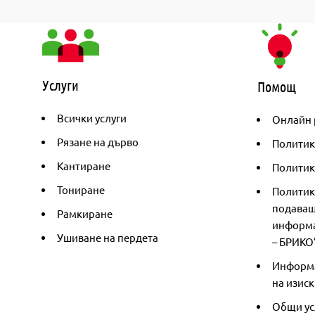
Услуги
Помощ
Всички услуги
Онлайн 
Рязане на дърво
Политик
Кантиране
Политика
Тониране
Политик
подаващ
Рамкиране
информа
Ушиване на пердета
– БРИКО
Информа
на изиск
Общи ус