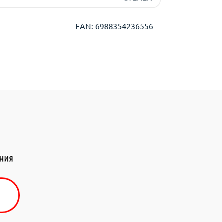
EAN: 6988354236556
ения