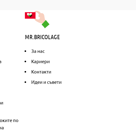
MR.BRICOLAGE
За нас
а
Кариери
Контакти
Идеи и съвети
ви
оките по
на