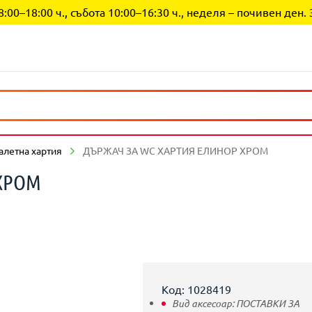
0–18:00 ч., събота 10:00–16:30 ч., неделя – почивен ден. 
алетна хартия
ДЪРЖАЧ ЗА WC ХАРТИЯ ЕЛИНОР ХРОМ
 ХРОМ
Код: 1028419
Вид аксесоар:
ПОСТАВКИ ЗА