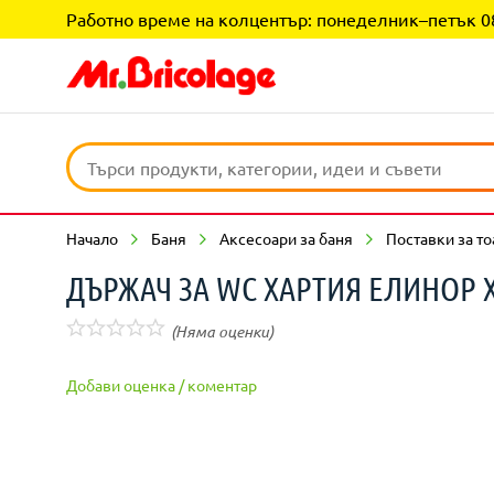
Работно време на колцентър: понеделник–петък 08:0
Начало
Баня
Аксесоари за баня
Поставки за то
ДЪРЖАЧ ЗА WC ХАРТИЯ ЕЛИНОР
(Няма оценки)
Добави оценка / коментар