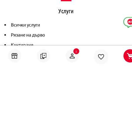
Услуги
Всички услуги
Рязане на дърво
Кантиране
i
Тониране
Рамкиране
Ушиване на пердета
Помощ
Онлайн решаване на спорове