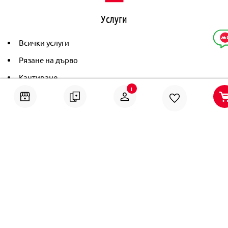
Услуги
Всички услуги
Рязане на дърво
Кантиране
i
Тониране
Рамкиране
Ушиване на пердета
Помощ
Онлайн решаване на спорове