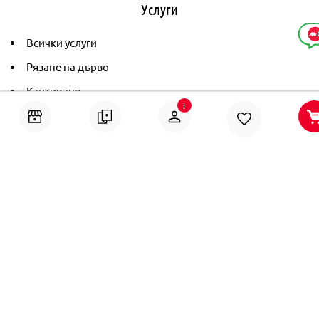
Услуги
Всички услуги
Рязане на дърво
Кантиране
i
Тониране
Рамкиране
Ушиване на пердета
Помощ
Онлайн решаване на спорове
Политика за поверителност