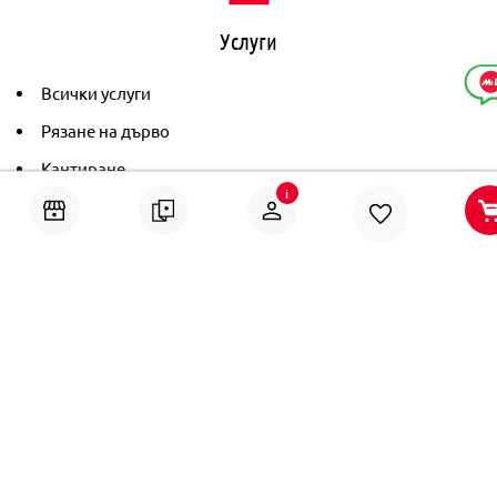
Услуги
Всички услуги
Рязане на дърво
Кантиране
i
Тониране
Рамкиране
Ушиване на пердета
Помощ
Онлайн решаване на спорове