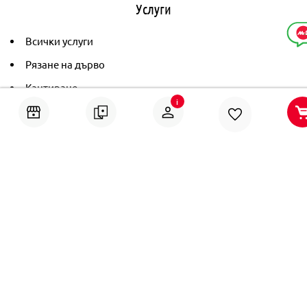
Услуги
Всички услуги
Рязане на дърво
Кантиране
i
Тониране
Рамкиране
Ушиване на пердета
Помощ
Онлайн решаване на спорове
Политика за поверителност