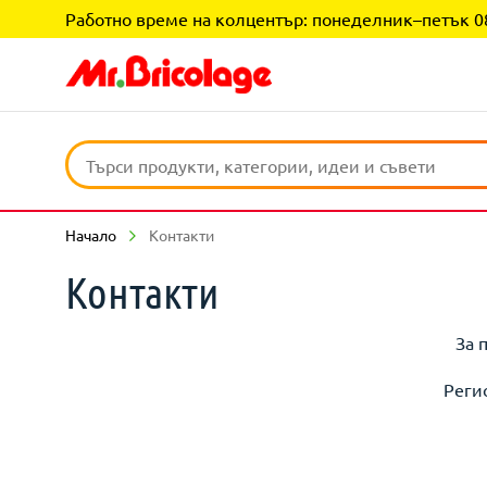
Работно време на колцентър: понеделник–петък 08:0
Начало
Контакти
Контакти
За 
Реги