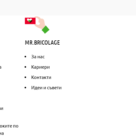
MR.BRICOLAGE
За нас
а
Кариери
Контакти
Идеи и съвети
ви
оките по
на