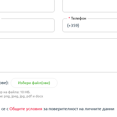
*
Телефон
(+359)
ве):
Избери файл(ове)
 на файла: 10 МБ.
 png, jpeg, jpg, pdf и docx
 се с
Общите условия
за поверителност на личните данни