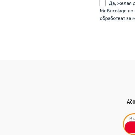
Да, желая 
Mr.Bricolage п
обработват за 
Або