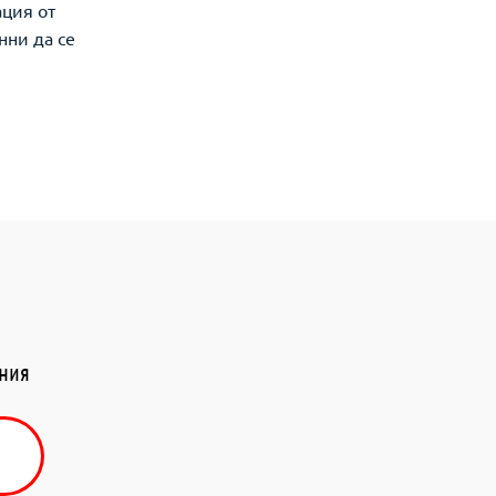
ация от
нни да се
ения