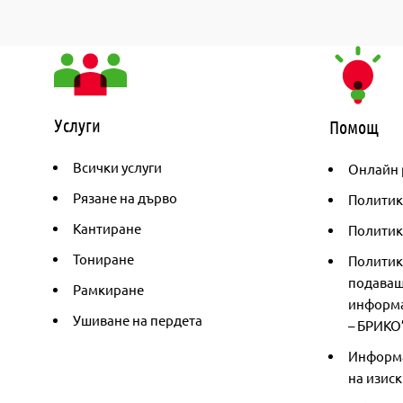
Услуги
Помощ
Всички услуги
Онлайн 
Рязане на дърво
Политик
Кантиране
Политика
Тониране
Политик
подаващ
Рамкиране
информа
Ушиване на пердета
– БРИКО
Информа
на изиск