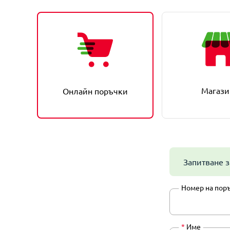
Магази
Онлайн поръчки
Запитване з
Номер на пор
*
Име