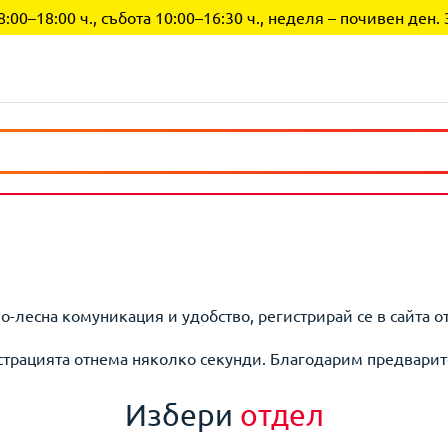
0–18:00 ч., събота 10:00–16:30 ч., неделя – почивен ден. 
по-лесна комуникация и удобство, регистрирай се в сайта о
страцията отнема няколко секунди. Благодарим предварит
Избери
отдел