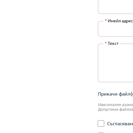
*
Имейл адрес
*
Текст
Прикачи файл(о
Максимален размер
Допустими файлове:
Съгласявам