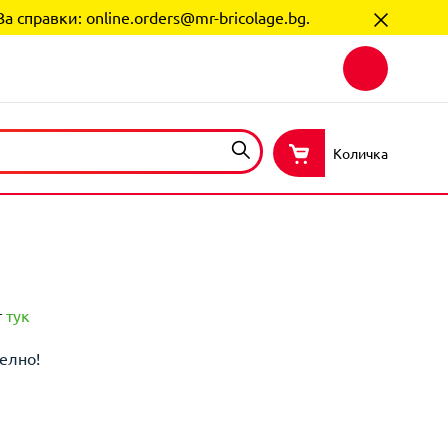
За справки:
online.orders@mr-bricolage.bg
.
Количка
т
тук
елно!