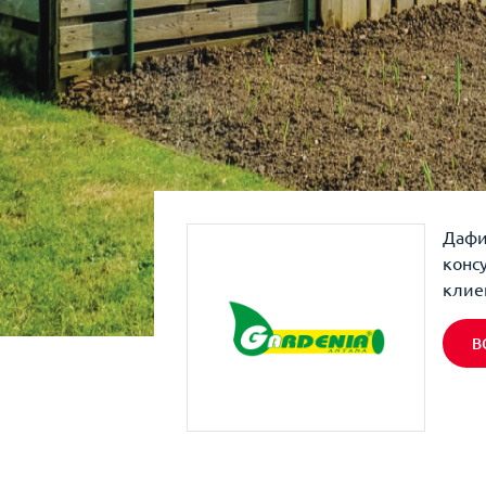
Дафи
конс
клие
В