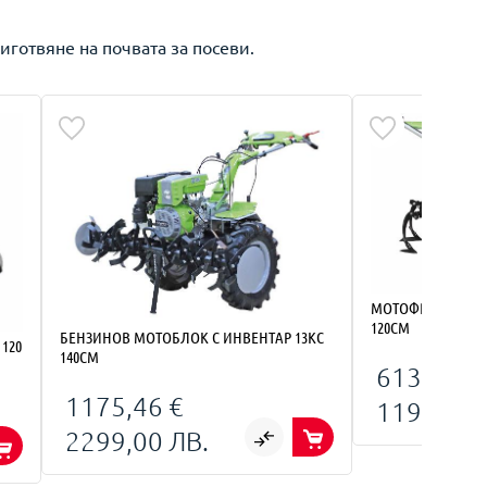
иготвяне на почвата за посеви.
МОТОФРЕЗА С ИН
120СМ
БЕНЗИНОВ МОТОБЛОК С ИНВЕНТАР 13КС
120
140СМ
613,04 €
1175,46 €
1199,00 
2299,00 ЛВ.