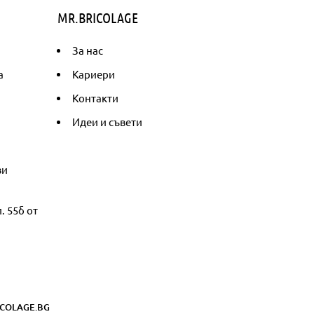
MR.BRICOLAGE
За нас
а
Кариери
Контакти
Идеи и съвети
ви
. 55б от
COLAGE.BG