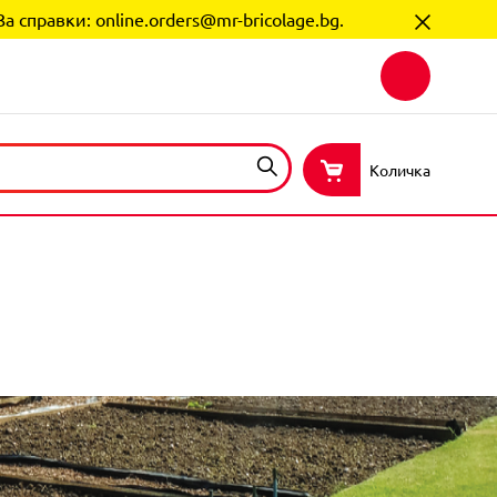
За справки:
online.orders@mr-bricolage.bg
.
Количка