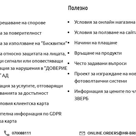
Полезно
Условия за онлайн магазина
решаване на спорове
Условия за ползване на сайт
а за поверителност
Начини на плащане
 за използване на “бисквитки“
Връщане на продукти
а относно защитата на лицата,
и сигнали или оповестяващи
Често задавани въпроси
ция за нарушения в “ДОВЕРИЕ
Проект за изграждане на но
” АД
фотоволтаични системи
ция за услугите, отговарящи
Информация за цените по чл
ванията за достъпност
ЗВЕРБ
ловия клиентска карта
телна информация по GDPR
ка карта
070088111
ONLINE.ORDERS@MR-BRI