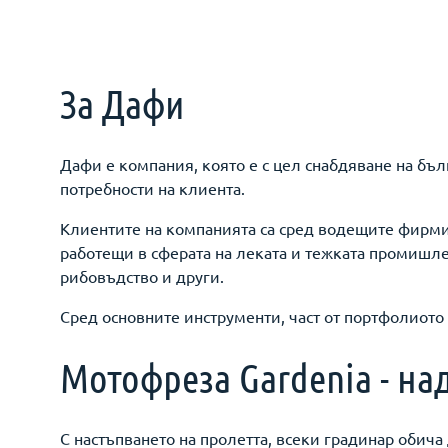
За Дафи
Дафи е компания, която e с цел снабдяване на бъ
потребности на клиента.
Клиентите на компанията са сред водещите фирми 
работещи в сферата на леката и тежката промишлен
рибовъдство и други.
Сред основните инструменти, част от портфолиото 
Мотофреза Gardenia - н
С настъпването на пролетта, всеки градинар обича 