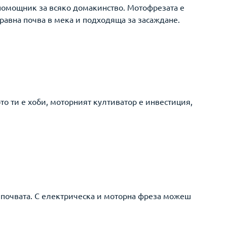
 помощник за всяко домакинство. Мотофрезата е
равна почва в мека и подходяща за засаждане.
о ти е хоби, моторният култиватор е инвестиция,
а почвата. С електрическа и моторна фреза можеш