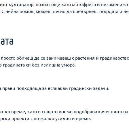
рният култиватор, познат още като мотофреза и незаменим
. С нейна помощ можеш лесно да превърнеш твърдата и не
ата
росто обичаш да се занимаваш с растения и градинарствот
в градината си без излишна умора.
 я прави подходяща за всякакви градински задачи.
ратко време, като в същото време подобрява качеството н
арски проекти с по-малко усилия и време.