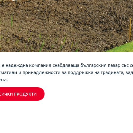
 е надеждна компания снабдяваща българския пазар със се
умативи и принадлежности за поддръжка на градината, за
нта.
СИЧКИ ПРОДУКТИ