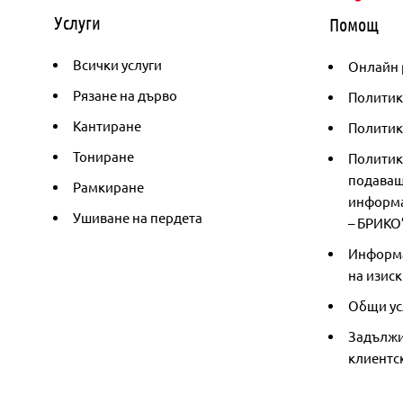
Услуги
Помощ
Всички услуги
Онлайн 
Рязане на дърво
Политик
Кантиране
Политика
Тониране
Политик
подаващ
Рамкиране
информа
Ушиване на пердета
– БРИКО
Информа
на изиск
Общи ус
Задължи
клиентс