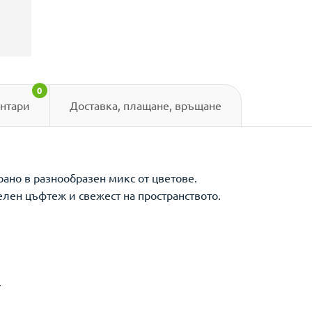
0
нтари
Доставка, плащане, връщане
ано в разнообразен микс от цветове.
елен цъфтеж и свежест на пространството.
.