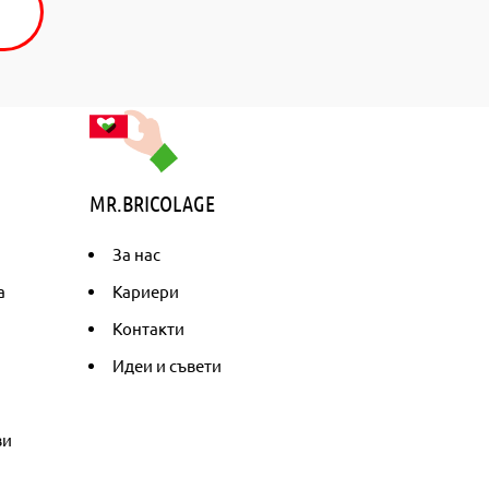
MR.BRICOLAGE
За нас
а
Кариери
Контакти
Идеи и съвети
ви