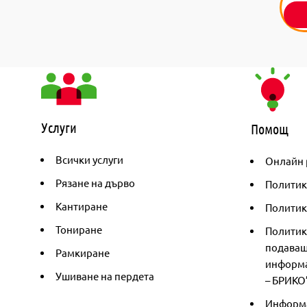
Услуги
Помощ
Всички услуги
Онлайн 
Рязане на дърво
Политик
Кантиране
Политика
Тониране
Политик
подаващ
Рамкиране
информа
Ушиване на пердета
– БРИКО
Информа