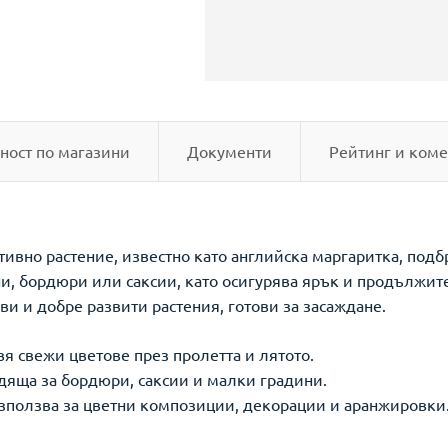
ност по магазини
Документи
Рейтинг и коме
ивно растение, известно като английска маргаритка, подбр
ни, бордюри или саксии, като осигурява ярък и продължит
ви и добре развити растения, готови за засаждане.
я свежи цветове през пролетта и лятото.
дяща за бордюри, саксии и малки градини.
използва за цветни композиции, декорации и аранжировки