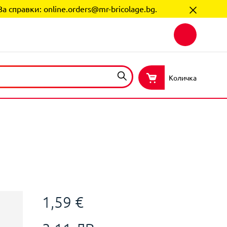
За справки:
online.orders@mr-bricolage.bg
.
Количка
1,59 €