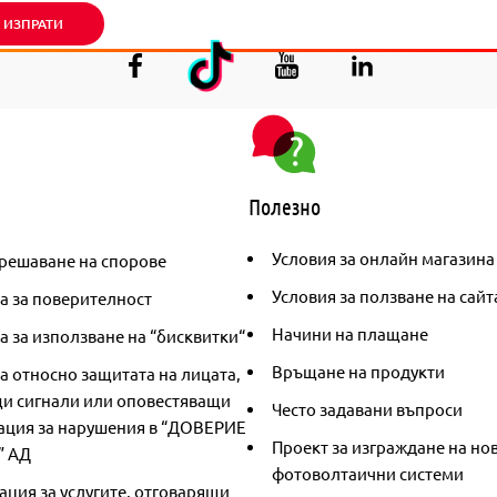
ИЗПРАТИ
Полезно
Условия за онлайн магазина
решаване на спорове
Условия за ползване на сайт
а за поверителност
Начини на плащане
 за използване на “бисквитки“
Връщане на продукти
а относно защитата на лицата,
и сигнали или оповестяващи
Често задавани въпроси
ция за нарушения в “ДОВЕРИЕ
Проект за изграждане на но
” АД
фотоволтаични системи
ция за услугите, отговарящи