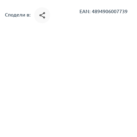
EAN: 4894906007739
Сподели в: