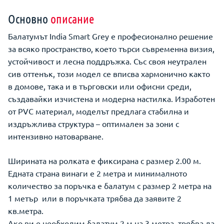
Основно
описание
Балатумът India Smart Grey е професионално решение
за всяко пространство, което търси съвременна визия,
устойчивост и лесна поддръжка. Със своя неутрален
сив оттенък, този модел се вписва хармонично както
в домове, така и в търговски или офисни среди,
създавайки изчистена и модерна настилка. Изработен
от PVC материал, моделът предлага стабилна и
издръжлива структура – оптимален за зони с
интензивно натоварване.
Ширината на ролката е фиксирана с размер 2.00 м.
Едната страна винаги е 2 метра и минималното
количество за поръчка е балатум с размер 2 метра на
1 метър или в поръчката трябва да заявите 2
кв.метра.
Ако ви е необходим балатум 2 м на 3 метра, трябва да