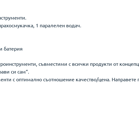
струменти.
 прахосмукачка, 1 паралелен водач.
 и батерия
роинструменти, съвместими с всички продукти от концепци
ави си сам“.
нти с оптимално съотношение качество/цена. Направете го