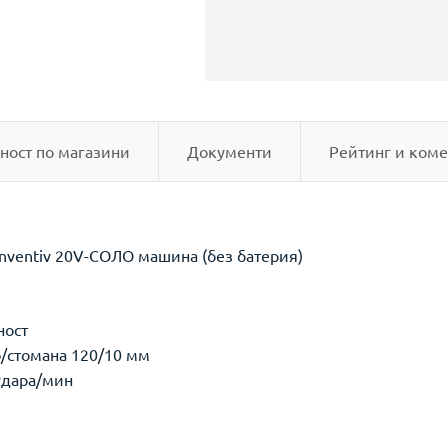
ност по магазини
Документи
Рейтинг и коме
nventiv 20V-СОЛО машина (без батерия)
ност
о/стомана 120/10 мм
 удара/мин