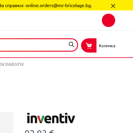
За справки:
online.orders@mr-bricolage.bg
.
Количка
V INVENTIV