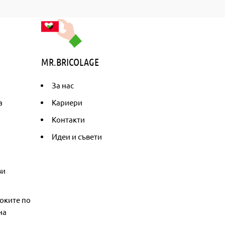
MR.BRICOLAGE
За нас
а
Кариери
Контакти
Идеи и съвети
ви
оките по
на