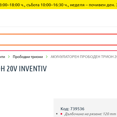
0–18:00 ч., събота 10:00–16:30 ч., неделя – почивен ден. 
нти
Прободни триони
АКУМУЛАТОРЕН ПРОБОДЕН ТРИОН 20
 20V INVENTIV
Код: 739536
Дълбочина на рязане:
120
mm