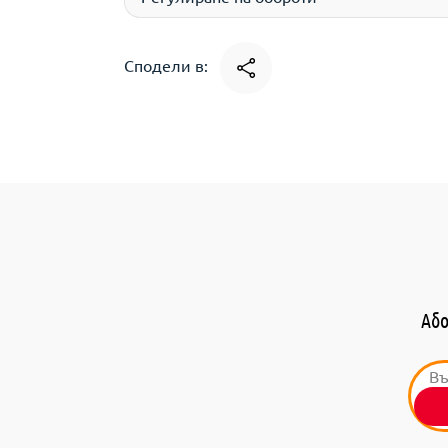
Сподели в:
Або