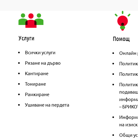
Услуги
Помощ
Всички услуги
Онлайн 
Рязане на дърво
Политик
Кантиране
Политика
Тониране
Политик
подаващ
Рамкиране
информа
Ушиване на пердета
– БРИКО
Информа
на изиск
Общи ус