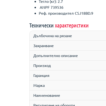
Тегло (кг): 2.7
ANPF 739536
Реф. производител CSJ18BD.9
Технически
характеристики
Дълбочина на рязане
Захранване
Допълнително описание
Произход
Гаранция
Марка
Наименование
Регулиране на обороти