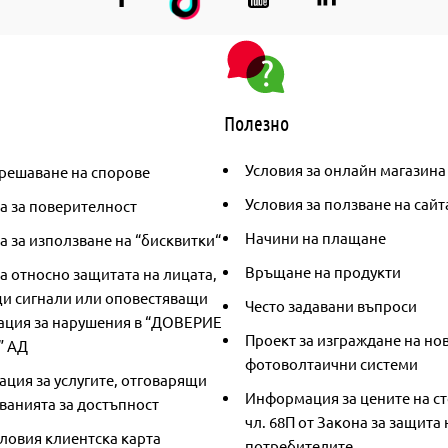
Полезно
Условия за онлайн магазина
решаване на спорове
Условия за ползване на сайт
а за поверителност
Начини на плащане
 за използване на “бисквитки“
Връщане на продукти
а относно защитата на лицата,
и сигнали или оповестяващи
Често задавани въпроси
ция за нарушения в “ДОВЕРИЕ
Проект за изграждане на но
” АД
фотоволтаични системи
ция за услугите, отговарящи
Информация за цените на ст
ванията за достъпност
чл. 68П от Закона за защита 
ловия клиентска карта
потребителите