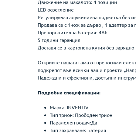
Движение на махалото: 4 позиции
LED осветление
Регулируема алуминиева подметка без ин
Продава се с 1нож за дърво , 1 адаптер за
Препоръчителна батерия: 4Ah
5 години гаранция
Доставя се в картонена кутия без зарядно
Открийте нашата гама от преносими елект
подкрепят във всички ваши проекти „Напр
Надеждни и ефективни, достъпни инструме
Подробни спецификации:
Марка: INVENTIV
Тип трион: Прободен трион
Паралелен водач:Да
Тип захранване: Батерия