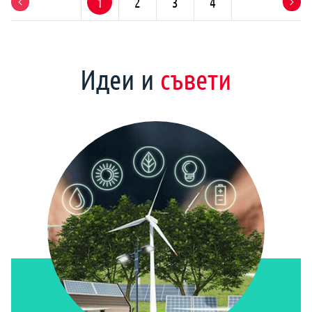
1
2
3
4
Идеи и
съвети