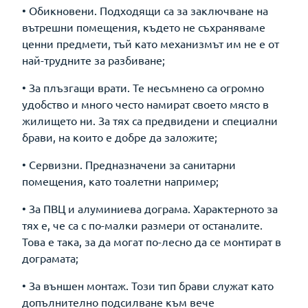
• Обикновени. Подходящи са за заключване на
вътрешни помещения, където не съхраняваме
ценни предмети, тъй като механизмът им не е от
най-трудните за разбиване;
• За плъзгащи врати. Те несъмнено са огромно
удобство и много често намират своето място в
жилището ни. За тях са предвидени и специални
брави, на които е добре да заложите;
• Сервизни. Предназначени за санитарни
помещения, като тоалетни например;
• За ПВЦ и алуминиева дограма. Характерното за
тях е, че са с по-малки размери от останалите.
Това е така, за да могат по-лесно да се монтират в
дограмата;
• За външен монтаж. Този тип брави служат като
допълнително подсилване към вече