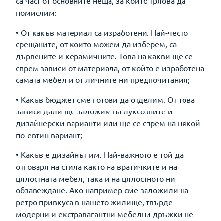
са част от основните неща, за които трябва да
помислим:
• От какъв материал са изработени. Най-често
срещаните, от които можем да изберем, са
дървените и керамичните. Това на какви ще се
спрем зависи от материала, от който е изработена
самата мебел и от личните ни предпочитания;
• Какъв бюджет сме готови да отделим. От това
зависи дали ще заложим на луксозните и
дизайнерски варианти или ще се спрем на някой
по-евтин вариант;
• Какъв е дизайнът им. Най-важното е той да
отговаря на стила както на вратичките и на
цялостната мебел, така и на цялостното ни
обзавеждане. Ако например сме заложили на
ретро привкуса в нашето жилище, твърде
модерни и екстравагантни мебелни дръжки не