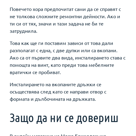
Повечето хора предпочитат сами да се справят с
не толкова сложните ремонтни дейности. Ако и
ти си от тях, значи и тази задача не би те
затруднила.
Това как ще ги поставим зависи от това дали
разполагат с една, с две дупки или са вкопани.
Ако са от първите два вида, инсталирането става с
помощта на винт, като преди това мебелните
вратички се пробиват.
Инсталирането на вкопаните дръжки се
осъществява след като се направи отвор с
формата и дълбочината на дръжката.
Защо да ни се довериш
В онлайн магазина на Мосю Бриколаж ще