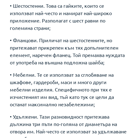
• Шестостенни. Това са гайките, които се
използват най-често и намират най-широко
приложение. Разполагат с шест равни по
големина страни;
• Фланцови. Приличат на шестостенните, но
притежават прикрепен към тях допълнителен
елемент, наречен фланец. Той премахва нуждата
от употреба на външна подложна шайба;
• Мебелни. Те се използват за сглобяване на
шкафове, гардероби, маси и много други
мебелни изделия. Специфичното при тях е
изчистеният им вид, тъй като тук се цели да
останат максимално незабележими;
• Удължени. Тази разновидност притежава
дължина три пъти по-голяма от диаметъра на
отвора им. Най-често се използват за удължаване