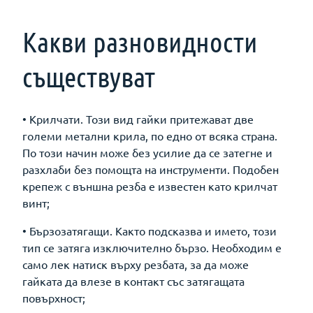
Какви разновидности
съществуват
• Крилчати. Този вид гайки притежават две
големи метални крила, по едно от всяка страна.
По този начин може без усилие да се затегне и
разхлаби без помощта на инструменти. Подобен
крепеж с външна резба е известен като крилчат
винт;
• Бързозатягащи. Както подсказва и името, този
тип се затяга изключително бързо. Необходим е
само лек натиск върху резбата, за да може
гайката да влезе в контакт със затягащата
повърхност;