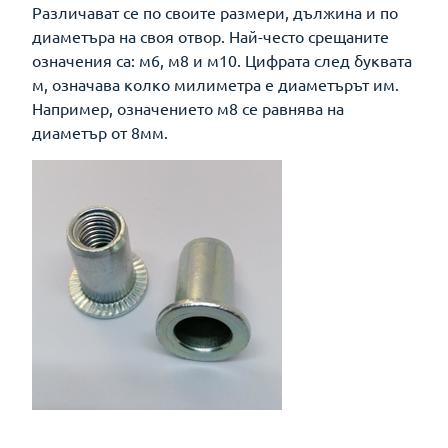
Различават се по своите размери, дължина и по
диаметъра на своя отвор. Най-често срещаните
означения са: м6, м8 и м10. Цифрата след буквата
м, означава колко милиметра е диаметърът им.
Например, означението м8 се равнява на
диаметър от 8мм.