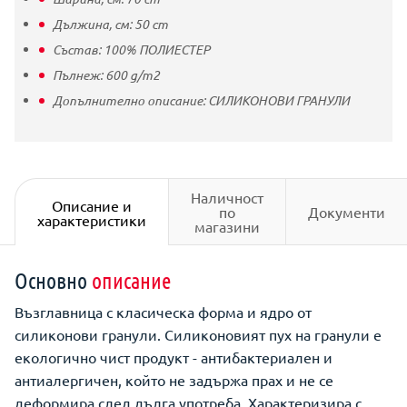
Дължина, см:
50
cm
Състав:
100% ПОЛИЕСТЕР
Пълнеж:
600
g/m2
Допълнително описание:
СИЛИКОНОВИ ГРАНУЛИ
Наличност
Описание и
по
Документи
характеристики
магазини
Основно
описание
Възглавница с класическа форма и ядро от
силиконови гранули. Силиконовият пух на гранули е
екологично чист продукт - антибактериален и
антиалергичен, който не задържа прах и не се
деформира след дълга употреба. Характеризира с