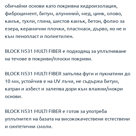
обичайни основи като покривна хидроизолация,
фиброцимент, битум, алуминий, мед, цинк, олово,
камък, тухли, глина, шистов камък, бетон, фолио за
езера, керамични плочки, пластмаси, дърво, но не и
към пенопласт и полиетилен.
BLOCK N531 MULTI FIBER е подходящ за уплътняване
на течове в покриви/плоски покриви.
BLOCK N531 MULTI FIBER запълва фуги и пукнатини до
10 мм, устойчив е на UV лъчи, не съдържа битум,
катран и азбест и залепва дори към влажни/мокри
основи.
BLOCK N531 MULTI FIBER е готов за употреба
уплътнител на базата на висококачествени естествени
и синтетични смоли.