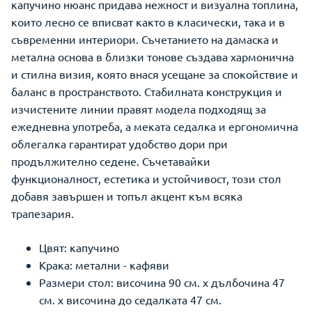
капучино нюанс придава нежност и визуална топлина,
които лесно се вписват както в класически, така и в
съвременни интериори. Съчетанието на дамаска и
метална основа в близки тонове създава хармонична
и стилна визия, която внася усещане за спокойствие и
баланс в пространството. Стабилната конструкция и
изчистените линии правят модела подходящ за
ежедневна употреба, а меката седалка и ергономична
облегалка гарантират удобство дори при
продължително седене. Съчетавайки
функционалност, естетика и устойчивост, този стол
добавя завършен и топъл акцент към всяка
трапезария.
Цвят: капучино
Крака: метални - кафяви
Размери стол: височина 90 см. х дълбочина 47
см. х височина до седалката 47 см.