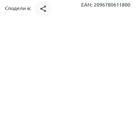
EAN: 2096780611800
Сподели в: