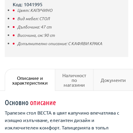
Код: 1041995
Цвят:
КАПУЧИНО
Вид мебел:
СТОЛ
Дълбочина:
47
cm
Височина, см:
90
cm
Допълнително описание:
С КАФЯВИ КРАКА
Наличност
Описание и
по
Документи
характеристики
магазини
Основно
описание
Трапезен стол ВЕСТА в цвят капучино впечатлява с
изящно излъчване, елегантен дизайн и
изключителен комфорт. Тапицерията в топъл