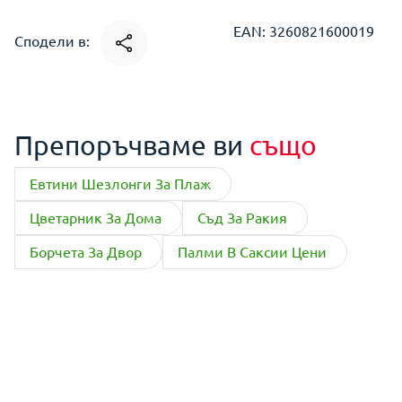
EAN: 3260821600019
Сподели в:
Препоръчваме ви
също
Евтини Шезлонги За Плаж
Цветарник За Дома
Съд За Ракия
Борчета За Двор
Палми В Саксии Цени