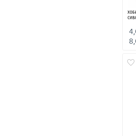
ХОБИ ЛЕ
СИВ
4,
8,