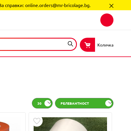
За справки:
online.orders@mr-bricolage.bg
.
Количка
30
РЕЛЕВАНТНОСТ