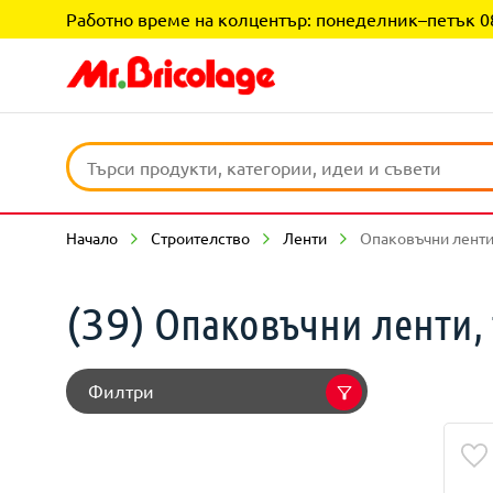
Работно време на колцентър: понеделник–петък 08:0
Начало
Строителство
Ленти
Опаковъчни ленти
Опаковъчни ленти, 
(39)
Филтри