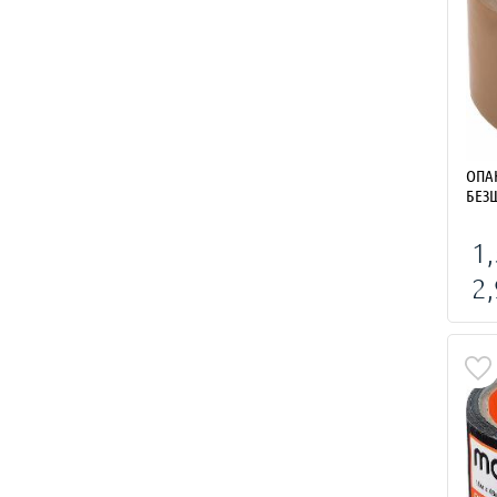
ОПА
БЕЗ
1,
2,