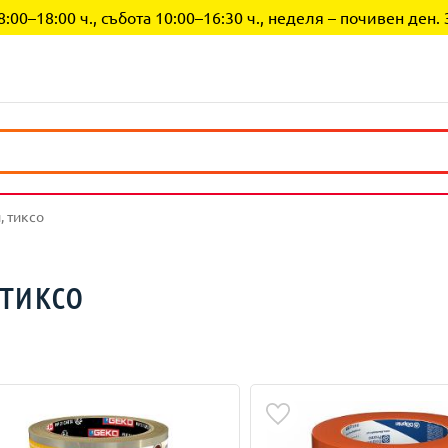
0–18:00 ч., събота 10:00–16:30 ч., неделя – почивен ден. 
, тиксо
тиксо