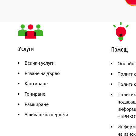
Услуги
Помощ
Всички услуги
Онлайн 
Рязане на дърво
Политик
Кантиране
Политика
Тониране
Политик
подаващ
Рамкиране
информа
Ушиване на пердета
– БРИКО
Информа
на изиск