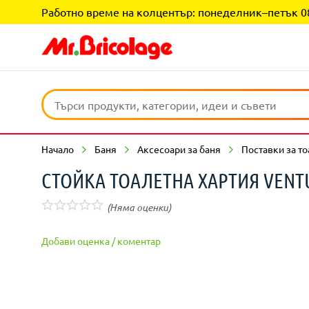
Работно време на колцентър: понеделник–петък 08:0
Начало
Баня
Аксесоари за баня
Поставки за то
СТОЙКА ТОАЛЕТНА ХАРТИЯ VENT
(Няма оценки)
Добави оценка / коментар