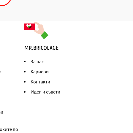
MR.BRICOLAGE
За нас
а
Кариери
Контакти
Идеи и съвети
ви
оките по