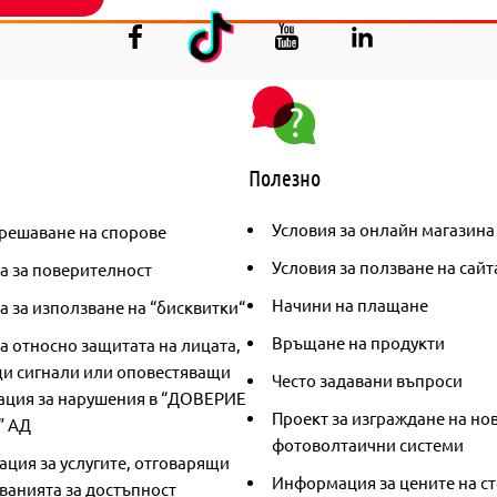
Полезно
Условия за онлайн магазина
решаване на спорове
Условия за ползване на сайт
а за поверителност
Начини на плащане
 за използване на “бисквитки“
Връщане на продукти
а относно защитата на лицата,
и сигнали или оповестяващи
Често задавани въпроси
ция за нарушения в “ДОВЕРИЕ
Проект за изграждане на но
” АД
фотоволтаични системи
ция за услугите, отговарящи
Информация за цените на ст
ванията за достъпност