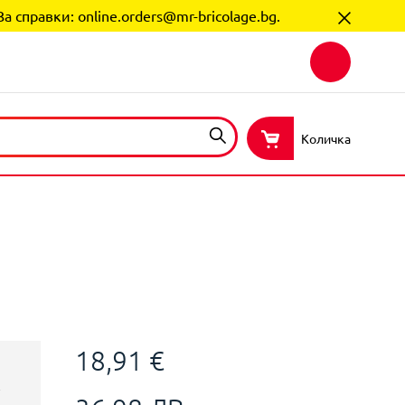
За справки:
online.orders@mr-bricolage.bg
.
Количка
Л
18,91 €