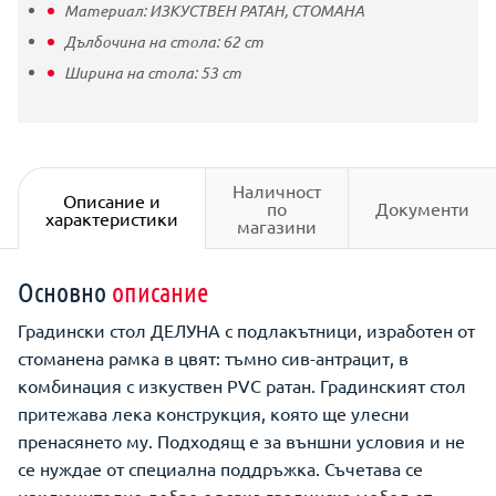
Материал:
ИЗКУСТВЕН РАТАН,
СТОМАНА
Дълбочина на стола:
62
cm
Ширина на стола:
53
cm
Наличност
Описание и
по
Документи
характеристики
магазини
Основно
описание
Градински стол ДЕЛУНА с подлакътници, изработен от
стоманена рамка в цвят: тъмно сив-антрацит, в
комбинация с изкуствен PVC ратан. Градинският стол
притежава лека конструкция, която ще улесни
пренасянето му. Подходящ е за външни условия и не
се нуждае от специална поддръжка. Съчетава се