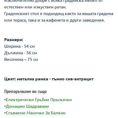
изключително добре с всяка градинска мебел от
естествен или изкуствен ратан.
Градинският стол е подходящ както за вашата градина
или тераса, така и за кафенета и други заведения.
Размери:
Ширина - 54 см
Дължина - 56 см
Височина – 75 см
Цвят: метална рамка - тъмно сив-антрацит
Препоръчваме ви също
•Електрически Гръбни Пръскачки
•Домашни Шадравани
•Сгъваеми Масички За Балкон