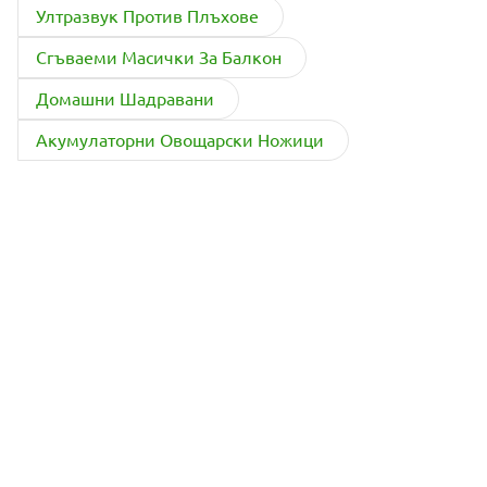
Ултразвук Против Плъхове
Сгъваеми Масички За Балкон
Домашни Шадравани
Акумулаторни Овощарски Ножици