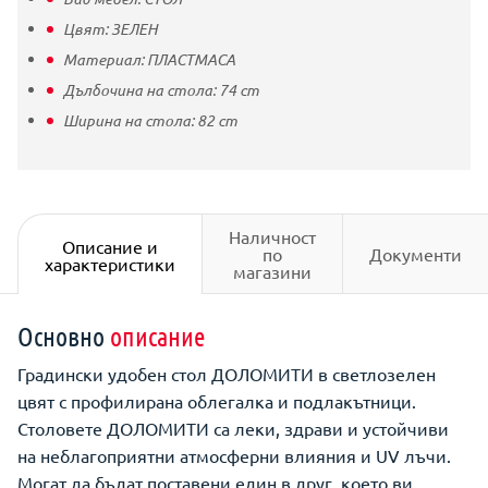
Цвят:
ЗЕЛЕН
Материал:
ПЛАСТМАСА
Дълбочина на стола:
74
cm
Ширина на стола:
82
cm
Наличност
Описание и
по
Документи
характеристики
магазини
Основно
описание
Градински удобен стол ДОЛОМИТИ в светлозелен
цвят с профилирана облегалка и подлакътници.
Столовете ДОЛОМИТИ са леки, здрави и устойчиви
на неблагоприятни атмосферни влияния и UV лъчи.
Могат да бъдат поставени един в друг, което ви