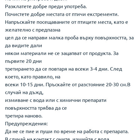
Разклатете добре преди употреба.
Почистете добре местата от птичи екстременти.
Напръскайте посещаваните от птиците места, като е
желателно с предпазна
цел да се направи малка проба върху повърхността, за
да видите дали
някои материали не се зацапват от продукта. За
първите 20 дни
третирането да се повтаря на всеки 3-4 дни. След
което, като правило, на
всеки 10-15 дни. Пръскайте от разстояние 20-30 см.В
случай на дъжд,
измиване с вода или с химични препарати
повърхността трябва да се
третира наново.
Предупреждения:
Да не се пие и пуши по време на работа с препарата.
В случай на контакт с очите, измийте с вода.