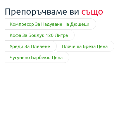
Препоръчваме ви
също
Компресор За Надуване На Дюшеци
Кофа За Боклук 120 Литра
Уреди За Плевене
Плачеща Бреза Цена
Чугунено Барбекю Цена