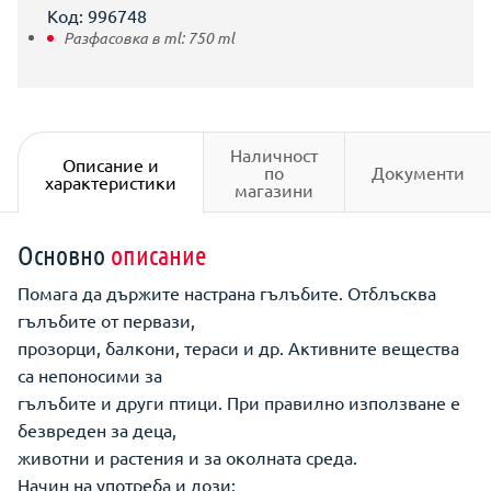
Код: 996748
Разфасовка в ml:
750
ml
Наличност
Описание и
по
Документи
характеристики
магазини
Основно
описание
Помага да държите настрана гълъбите. Отблъсква
гълъбите от первази,
прозорци, балкони, тераси и др. Активните вещества
са непоносими за
гълъбите и други птици. При правилно използване е
безвреден за деца,
животни и растения и за околната среда.
Начин на употреба и дози: