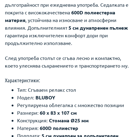
дълготрайност при ежедневна употреба. Седалката е
покрита с висококачествена
600D полиестерна
материя
, устойчива на износване и атмосферни
влияния. Допълнителният
5 см дунапренен пълнеж
гарантира изключителен комфорт дори при
продължително използване.
След употреба столът се сгъва лесно и компактно,
което улеснява съхранението и транспортирането му.
Характеристики:
Тип: Сгъваем релакс стол
Модел:
BLUBOY
Регулируема облегалка с множество позиции
Размери:
60 x 83 x 107 см
Конструкция:
Стомана Ø25 мм
Материя:
600D полиестер
Подплата:
5 см дунапрен за допълнителен