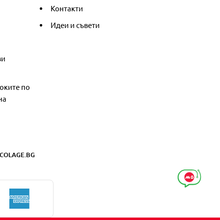
Контакти
Идеи и съвети
ви
оките по
на
COLAGE.BG