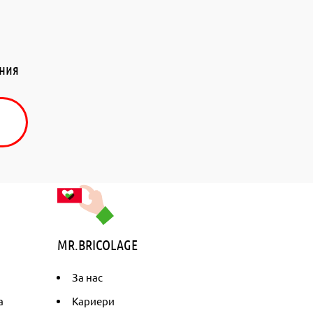
ения
MR.BRICOLAGE
За нас
а
Кариери