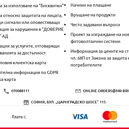
Начини на плащане
 за използване на “бисквитки“
Връщане на продукти
а относно защитата на лицата,
и сигнали или оповестяващи
Често задавани въпроси
ция за нарушения в “ДОВЕРИЕ
Проект за изграждане на но
” АД
фотоволтаични системи
ция за услугите, отговарящи
Информация за цените на ст
ванията за достъпност
чл. 68П от Закона за защита 
ловия клиентска карта
потребителите
телна информация по GDPR
ка карта
070088111
ONLINE.ORDERS@MR-BRI
СОФИЯ, БУЛ. „ЦАРИГРАДСКО ШОСЕ” 115
Плати с: