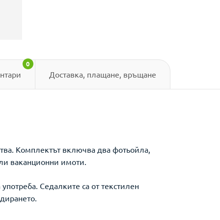
0
нтари
Доставка, плащане, връщане
ства. Комплектът включва два фотьойла,
или ваканционни имоти.
 употреба. Седалките са от текстилен
адирането.