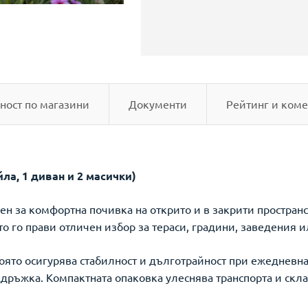
ност по магазини
Документи
Рейтинг и коме
ла, 1 диван и 2 масички)
ден за комфортна почивка на открито и в закрити простран
о го прави отличен избор за тераси, градини, заведения 
която осигурява стабилност и дълготрайност при ежедневна
ддръжка. Компактната опаковка улеснява транспорта и скл