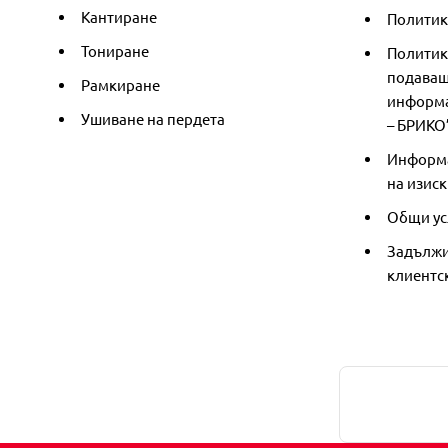
Кантиране
Политика
Тониране
Политик
подаващ
Рамкиране
информа
Ушиване на пердета
– БРИКО
Информа
на изиск
Общи ус
Задължи
клиентс