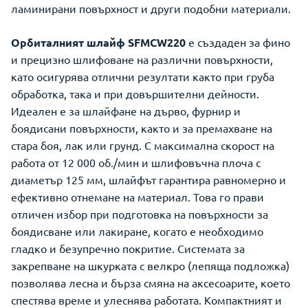
ламинирани повърхност и други подобни материали.
Орбиталният шлайф SFMCW220
е създаден за фино
и прецизно шлифоване на различни повърхности,
като осигурява отлични резултати както при груба
обработка, така и при довършителни дейности.
Идеален е за шлайфане на дърво, фурнир и
боядисани повърхности, както и за премахване на
стара боя, лак или грунд. С максимална скорост на
работа от 12 000 об./мин и шлифовъчна плоча с
диаметър 125 мм, шлайфът гарантира равномерно и
ефективно отнемане на материал. Това го прави
отличен избор при подготовка на повърхности за
боядисване или лакиране, когато е необходимо
гладко и безупречно покритие. Системата за
закрепване на шкурката с велкро (лепяща подложка)
позволява лесна и бърза смяна на аксесоарите, което
спестява време и улеснява работата. Компактният и