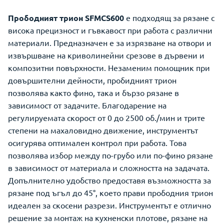
Прободният трион SFMCS600
е подходящ за рязане с
висока прецизност и гъвкавост при работа с различни
материали. Предназначен е за изрязване на отвори и
извършване на криволинейни срезове в дървени и
композитни повърхности. Незаменим помощник при
довършителни дейности, пробидният трион
позволява както фино, така и бързо рязане в
зависимост от задачите. Благодарение на
регулируемата скорост от 0 до 2500 об./мин и трите
степени на махаловидно движение, инструментът
осигурява оптимален контрол при работа. Това
позволява избор между по-грубо или по-фино рязане
в зависимост от материала и сложността на задачата.
Допълнително удобство предоставя възможността за
рязане под ъгъл до 45°, което прави прободния трион
идеален за скосени разрези. Инструментът е отлично
решение за монтаж на кухненски плотове, рязане на