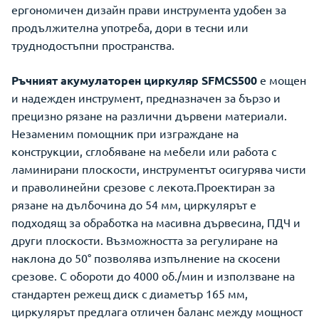
ергономичен дизайн прави инструмента удобен за
продължителна употреба, дори в тесни или
труднодостъпни пространства.
Ръчният акумулаторен циркуляр SFMCS500
е мощен
и надежден инструмент, предназначен за бързо и
прецизно рязане на различни дървени материали.
Незаменим помощник при изграждане на
конструкции, сглобяване на мебели или работа с
ламинирани плоскости, инструментът осигурява чисти
и праволинейни срезове с лекота.Проектиран за
рязане на дълбочина до 54 мм, циркулярът е
подходящ за обработка на масивна дървесина, ПДЧ и
други плоскости. Възможността за регулиране на
наклона до 50° позволява изпълнение на скосени
срезове. С обороти до 4000 об./мин и използване на
стандартен режещ диск с диаметър 165 мм,
циркулярът предлага отличен баланс между мощност