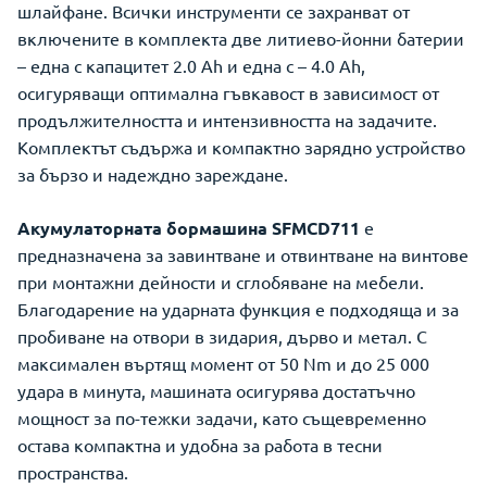
шлайфане. Всички инструменти се захранват от
включените в комплекта две литиево-йонни батерии
– една с капацитет 2.0 Ah и една с – 4.0 Ah,
осигуряващи оптимална гъвкавост в зависимост от
продължителността и интензивността на задачите.
Комплектът съдържа и компактно зарядно устройство
за бързо и надеждно зареждане.
Акумулаторната бормашина SFMCD711
е
предназначена за завинтване и отвинтване на винтове
при монтажни дейности и сглобяване на мебели.
Благодарение на ударната функция е подходяща и за
пробиване на отвори в зидария, дърво и метал. С
максимален въртящ момент от 50 Nm и до 25 000
удара в минута, машината осигурява достатъчно
мощност за по-тежки задачи, като същевременно
остава компактна и удобна за работа в тесни
пространства.