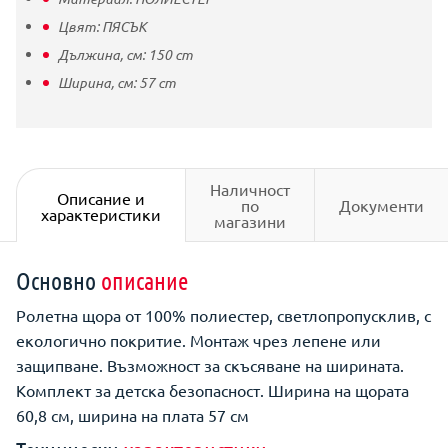
Цвят:
ПЯСЪК
Дължина, см:
150
cm
Ширина, см:
57
cm
Наличност
Описание и
по
Документи
характеристики
магазини
Основно
описание
Ролетна щора от 100% полиестер, светлопропусклив, с
екологично покритие. Монтаж чрез лепене или
защипване. Възможност за скъсяване на ширината.
Комплект за детска безопасност. Ширина на щората
60,8 см, ширина на плата 57 см