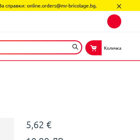
За справки:
online.orders@mr-bricolage.bg
.
Количка
5,62 €