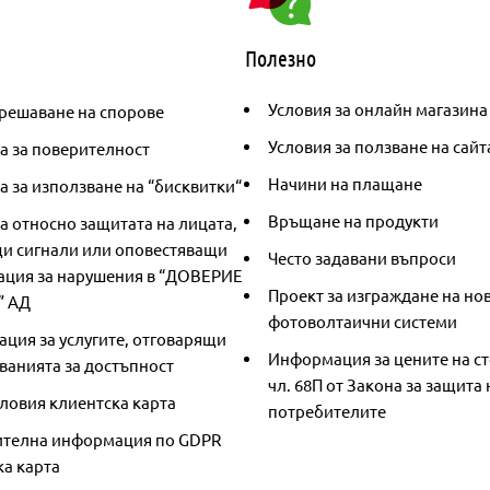
Полезно
Условия за онлайн магазина
решаване на спорове
Условия за ползване на сайт
а за поверителност
Начини на плащане
 за използване на “бисквитки“
Връщане на продукти
а относно защитата на лицата,
и сигнали или оповестяващи
Често задавани въпроси
ция за нарушения в “ДОВЕРИЕ
Проект за изграждане на но
” АД
фотоволтаични системи
ция за услугите, отговарящи
Информация за цените на ст
ванията за достъпност
чл. 68П от Закона за защита 
ловия клиентска карта
потребителите
телна информация по GDPR
ка карта