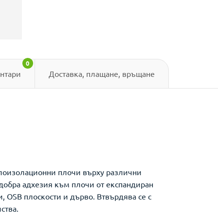
0
нтари
Доставка, плащане, връщане
плоизолационни плочи върху различни
 добра адхезия към плочи от експандиран
, OSB плоскости и дърво. Втвърдява се с
ства.