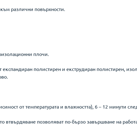
 към различни повърхности.
лоизолационни плочи.
т експандиран полистирен и екструдиран полистирен, изо
рво.
висимост от температурата и влажността), 6 – 12 минути сле
то втвърдяване позволяват по-бързо завършване на работ