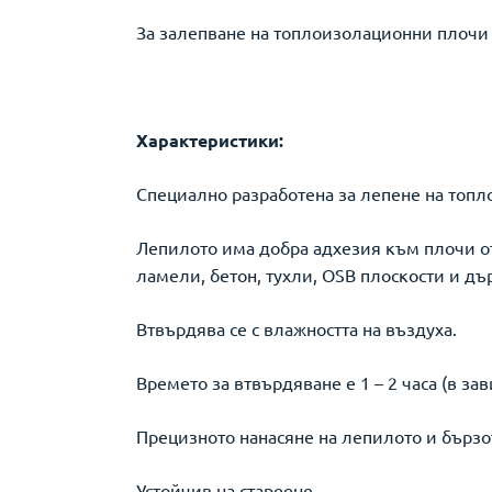
За залепване на топлоизолационни плочи
Характеристики:
Специално разработена за лепене на топ
Лепилото има добра адхезия към плочи о
ламели, бетон, тухли, OSB плоскости и дъ
Втвърдява се с влажността на въздуха.
Времето за втвърдяване е 1 – 2 часа (в за
Прецизното нанасяне на лепилото и бързо
Устойчив на стареене.