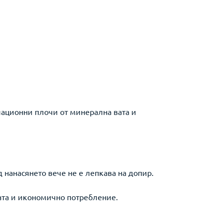
лационни плочи от минерална вата и
д нанасянето вече не е лепкава на допир.
ата и икономично потребление.