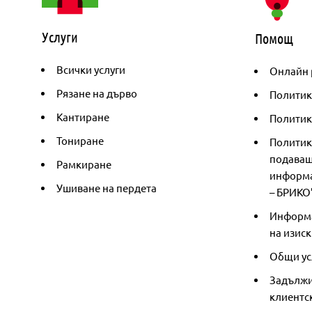
Услуги
Помощ
Всички услуги
Онлайн 
Рязане на дърво
Политик
Кантиране
Политика
Тониране
Политик
подаващ
Рамкиране
информа
Ушиване на пердета
– БРИКО
Информа
на изиск
Общи ус
Задължи
клиентс