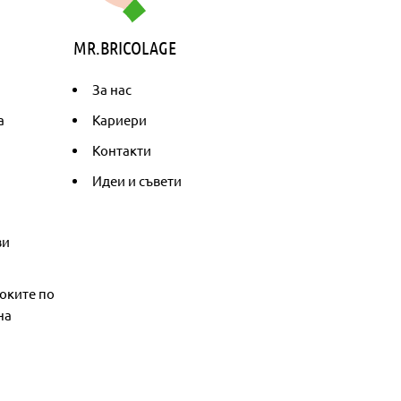
MR.BRICOLAGE
За нас
а
Кариери
Контакти
Идеи и съвети
ви
оките по
на