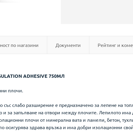
ност по магазини
Документи
Рейтинг и коме
ULATION ADHESIVE 750МЛ
нни плочи.
 със слабо разширение е предназначено за лепене на то
о и за запълване на отвори между плочите. Лепилото има
лационни плочи от минерална вата и ламели, бетон, тухли
ло осигурява здрава връзка и има добри изолационни свой