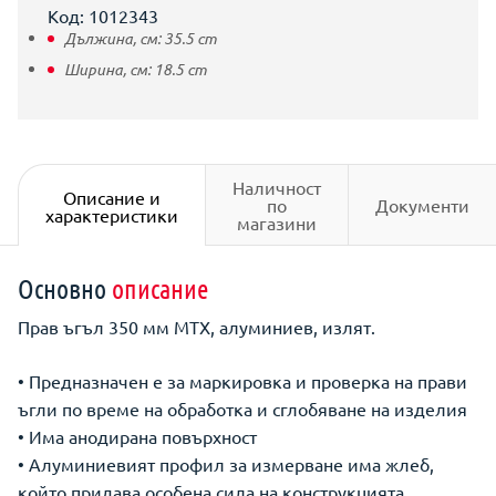
Код: 1012343
Дължина, см:
35.5
cm
Ширина, см:
18.5
cm
Наличност
Описание и
по
Документи
характеристики
магазини
Основно
описание
Прав ъгъл 350 мм MTX, алуминиев, излят.
• Предназначен е за маркировка и проверка на прави
ъгли по време на обработка и сглобяване на изделия
• Има анодирана повърхност
• Алуминиевият профил за измерване има жлеб,
който придава особена сила на конструкцията