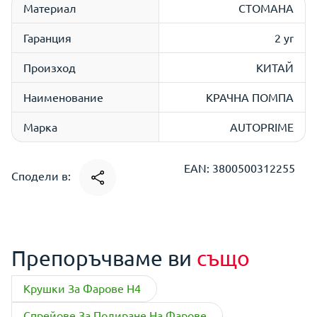
Материал
СТОМАНА
Гаранция
2 yr
Произход
КИТАЙ
Наименование
КРАЧНА ПОМПА
Марка
AUTOPRIME
EAN: 3800500312255
Сподели в:
Препоръчваме ви
също
Крушки За Фарове H4
Спрейове За Полиране На Фарове