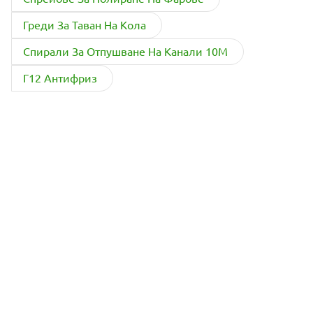
Греди За Таван На Кола
Спирали За Отпушване На Канали 10М
Г12 Антифриз