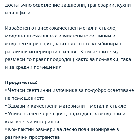
достатъчно осветление за дневни, трапезарии, кухни
или офиси.
Изработен от висококачествен метал и стъкло,
моделът впечатлява с изчистените си линии и
модерен черен цвят, който лесно се комбинира с
различни интериорни стилове. Компактните му
размери го правят подходящ както за по-малки, така
и за средни помещения.
Предимства:
• Четири светлинни източника за по-добро осветяване
на помещението
• Здрави и качествени материали – метал и стъкло
• Универсален черен цвят, подходящ за модерни и
класически интериори
• Компактни размери за лесно позициониране в
различни пространства