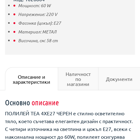
Мощност:
60
W
Напрежение:
220
V
Фасонка (цокъл):
E27
Материал:
МЕТАЛ
Височина, см:
58
cm
Наличност
Описание и
по
Документи
характеристики
магазини
Основно
описание
ПОЛИЛЕЙ ТЕА 4ХЕ27 ЧЕРЕН е стилно осветително
тяло, което съчетава елегантен дизайн с практичност.
С четири източника на светлина и цокъл E27, всеки с
максимална мощност до 60W, полилеят осигурява