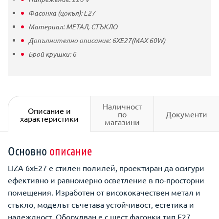
Фасонка (цокъл):
E27
Материал:
МЕТАЛ,
СТЪКЛО
Допълнително описание:
6XE27(MAX 60W)
Брой крушки:
6
Наличност
Описание и
по
Документи
характеристики
магазини
Основно
описание
LIZA 6xE27 е стилен полилей, проектиран да осигури
ефективно и равномерно осветление в по-просторни
помещения. Изработен от висококачествен метал и
стъкло, моделът съчетава устойчивост, естетика и
надеждност. Оборудван е с шест фасонки тип E27,