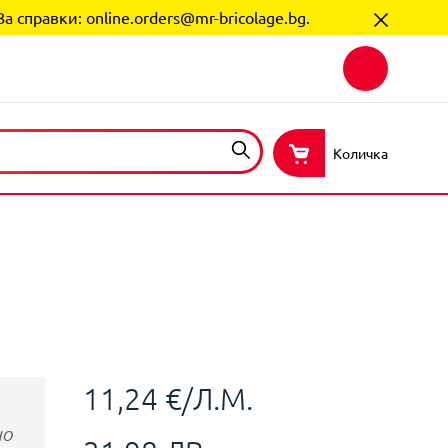
За справки:
online.orders@mr-bricolage.bg
.
Количка
11,24 €/Л.М.
НО