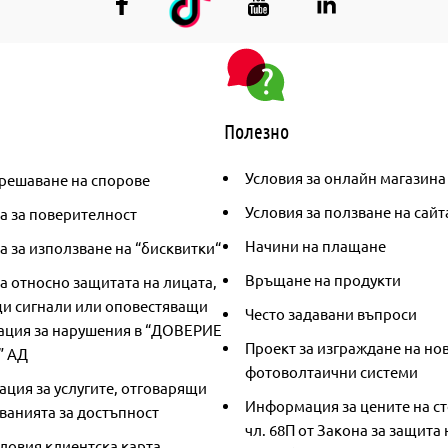
Полезно
Условия за онлайн магазина
решаване на спорове
Условия за ползване на сайт
а за поверителност
Начини на плащане
 за използване на “бисквитки“
Връщане на продукти
а относно защитата на лицата,
и сигнали или оповестяващи
Често задавани въпроси
ция за нарушения в “ДОВЕРИЕ
Проект за изграждане на но
” АД
фотоволтаични системи
ция за услугите, отговарящи
Информация за цените на ст
ванията за достъпност
чл. 68П от Закона за защита 
ловия клиентска карта