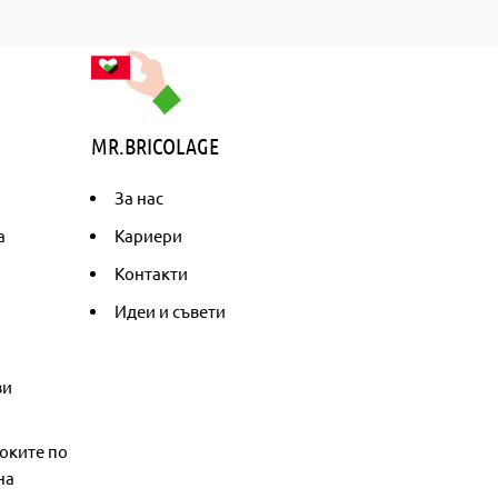
MR.BRICOLAGE
За нас
а
Кариери
Контакти
Идеи и съвети
ви
оките по
на