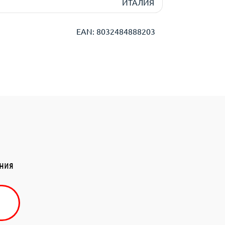
ИТАЛИЯ
EAN: 8032484888203
ения