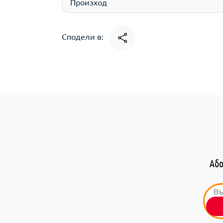
Произход
Сподели в:
Або