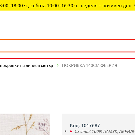
0–18:00 ч., събота 10:00–16:30 ч., неделя – почивен ден. 
покривки на линеен метър
ПОКРИВКА 140СМ ФЕЕРИЯ
Код: 1017687
Състав:
100% ПАМУК,
АКРИЛ