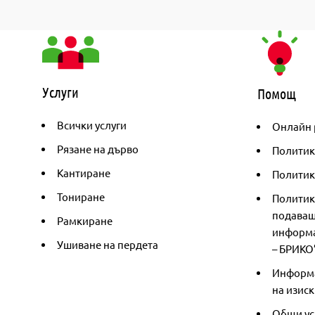
Услуги
Помощ
Всички услуги
Онлайн 
Рязане на дърво
Политик
Кантиране
Политика
Тониране
Политик
подаващ
Рамкиране
информа
Ушиване на пердета
– БРИКО
Информа
на изиск
Общи ус