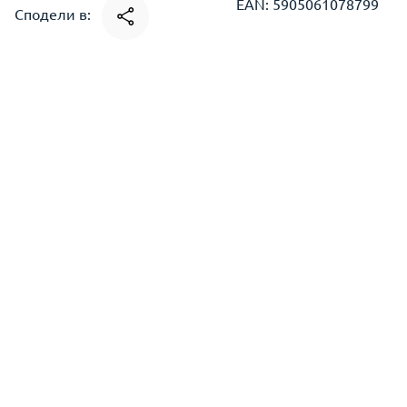
EAN: 5905061078799
Сподели в: