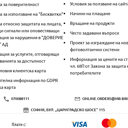
Условия за ползване на сайт
а за поверителност
Начини на плащане
 за използване на “бисквитки“
Връщане на продукти
а относно защитата на лицата,
и сигнали или оповестяващи
Често задавани въпроси
ция за нарушения в “ДОВЕРИЕ
Проект за изграждане на но
” АД
фотоволтаични системи
ция за услугите, отговарящи
Информация за цените на ст
ванията за достъпност
чл. 68П от Закона за защита 
ловия клиентска карта
потребителите
телна информация по GDPR
ка карта
070088111
ONLINE.ORDERS@MR-BRI
СОФИЯ, БУЛ. „ЦАРИГРАДСКО ШОСЕ” 115
Плати с: