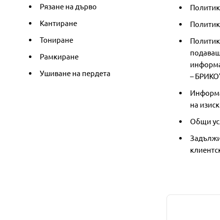
Рязане на дърво
Политик
Кантиране
Политика
Тониране
Политик
подаващ
Рамкиране
информа
Ушиване на пердета
– БРИКО
Информа
на изиск
Общи ус
Задължи
клиентс