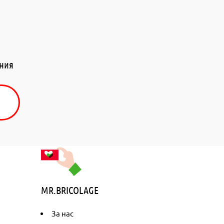
ения
MR.BRICOLAGE
За нас