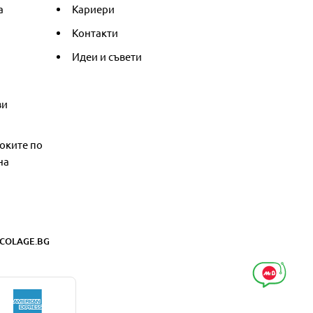
а
Кариери
Контакти
Идеи и съвети
ви
оките по
на
COLAGE.BG