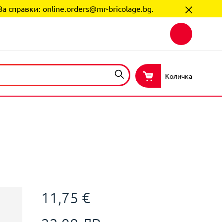
За справки:
online.orders@mr-bricolage.bg
.
Количка
11,75 €