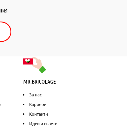
ения
MR.BRICOLAGE
За нас
а
Кариери
Контакти
Идеи и съвети