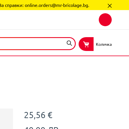
За справки:
online.orders@mr-bricolage.bg
.
Количка
25,56 €