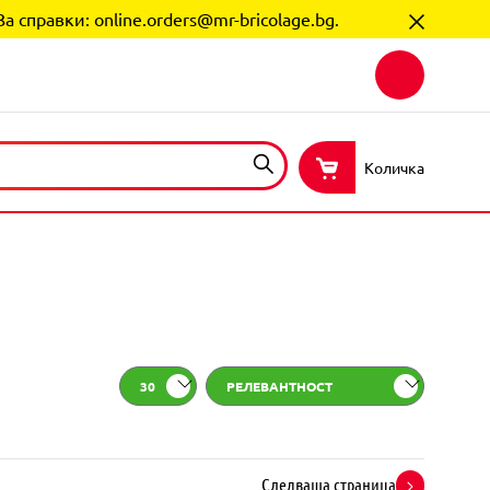
За справки:
online.orders@mr-bricolage.bg
.
Количка
30
РЕЛЕВАНТНОСТ
Следваща страница