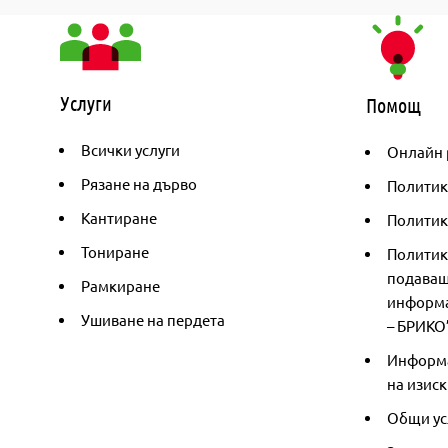
Услуги
Помощ
Всички услуги
Онлайн 
Рязане на дърво
Политик
Кантиране
Политика
Тониране
Политик
подаващ
Рамкиране
информа
Ушиване на пердета
– БРИКО
Информа
на изиск
Общи ус