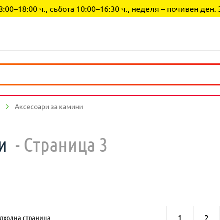
0–18:00 ч., събота 10:00–16:30 ч., неделя – почивен ден. 
Аксесоари за камини
ни
- Страница 3
1
2
дходна страница