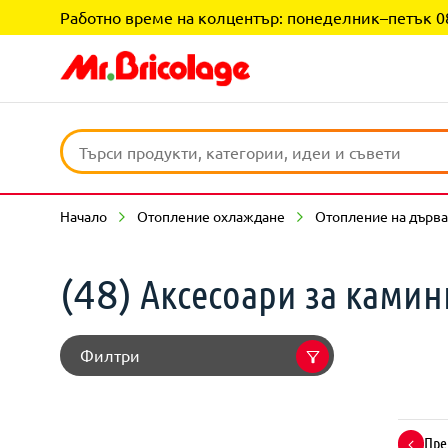
Работно време на колцентър: понеделник–петък 08:0
Начало
Отопление охлаждане
Отопление на дърва
Аксесоари за ками
(48)
Филтри
Пре