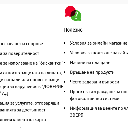
Полезно
Условия за онлайн магазина
решаване на спорове
Условия за ползване на сайт
а за поверителност
Начини на плащане
 за използване на “бисквитки“
Връщане на продукти
а относно защитата на лицата,
и сигнали или оповестяващи
Често задавани въпроси
ция за нарушения в “ДОВЕРИЕ
Проект за изграждане на но
” АД
фотоволтаични системи
ция за услугите, отговарящи
Информация за цените по чл
ванията за достъпност
ЗВЕРБ
ловия клиентска карта