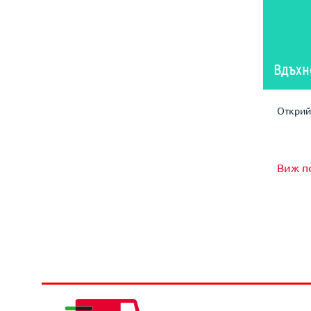
Вдъхн
Открий 
Виж п