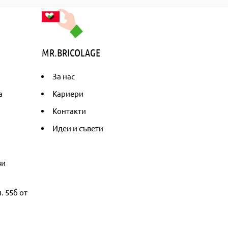
MR.BRICOLAGE
За нас
а
Кариери
Контакти
Идеи и съвети
ви
. 55б от