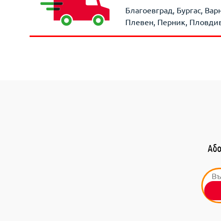
Благоевград, Бургас, Вар
Плевен, Перник, Пловдив,
Або