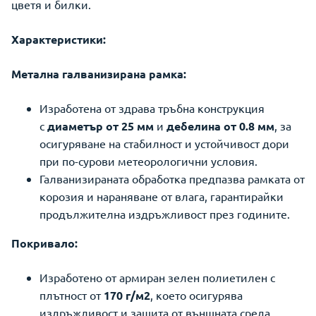
цветя и билки.
Характеристики:
Метална галванизирана рамка:
Изработена от здрава тръбна конструкция
с
диаметър от 25 мм
и
дебелина от 0.8 мм
, за
осигуряване на стабилност и устойчивост дори
при по-сурови метеорологични условия.
Галванизираната обработка предпазва рамката от
корозия и нараняване от влага, гарантирайки
продължителна издръжливост през годините.
Покривало:
Изработено от армиран зелен полиетилен с
плътност от
170 г/м2
, което осигурява
издръжливост и защита от външната среда.