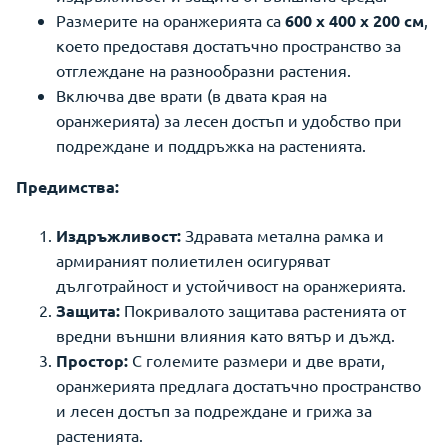
Размерите на оранжерията са
600 x 400 x 200 см
,
което предоставя достатъчно пространство за
отглеждане на разнообразни растения.
Включва две врати (в двата края на
оранжерията) за лесен достъп и удобство при
подреждане и поддръжка на растенията.
Предимства:
Издръжливост:
Здравата метална рамка и
армираният полиетилен осигуряват
дълготрайност и устойчивост на оранжерията.
Защита:
Покривалото защитава растенията от
вредни външни влияния като вятър и дъжд.
Простор:
С големите размери и две врати,
оранжерията предлага достатъчно пространство
и лесен достъп за подреждане и грижа за
растенията.