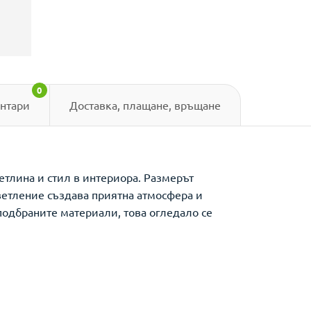
0
нтари
Доставка, плащане, връщане
етлина и стил в интериора. Размерът
светление създава приятна атмосфера и
подбраните материали, това огледало се