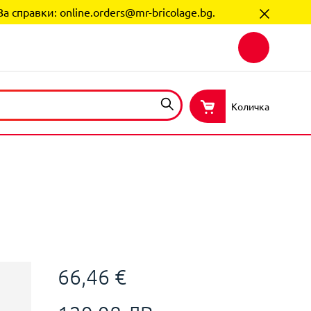
За справки:
online.orders@mr-bricolage.bg
.
Количка
66,46 €