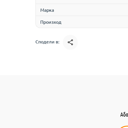
Марка
Произход
Сподели в:
Або