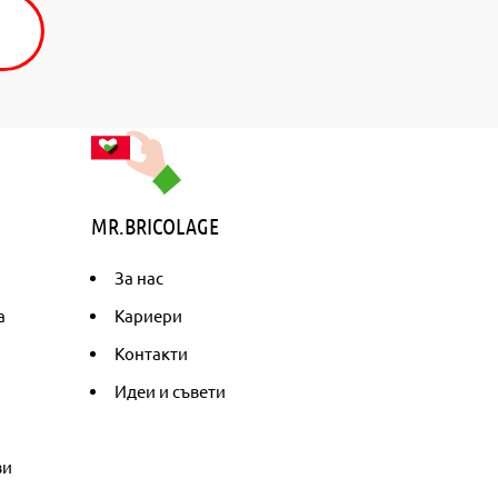
MR.BRICOLAGE
За нас
а
Кариери
Контакти
Идеи и съвети
ви