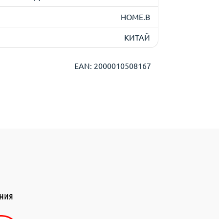
HOME.B
КИТАЙ
EAN: 2000010508167
ения