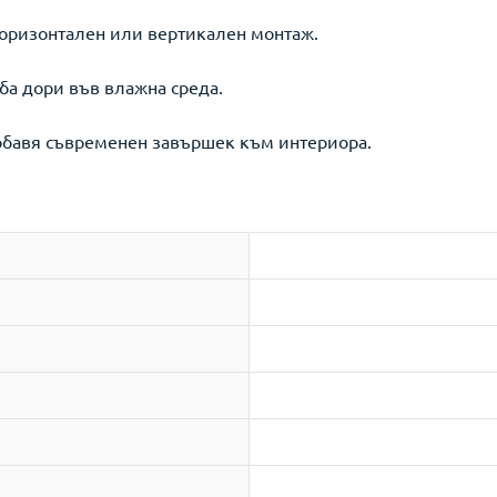
хоризонтален или вертикален монтаж.
ба дори във влажна среда.
добавя съвременен завършек към интериора.