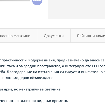
ност по магазини
Документи
Рейтинг и коме
т практичност и модерна визия, предназначено да внесе св
ки, така и за средни пространства, а интегрираното LED о
ба. Благодарение на изтънчения си силует и внимателно 
а всяко модерно обзавеждане.
а ярка, но ненатрапчива светлина.
ачеството и външния вид във времето.