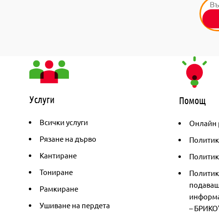
Услуги
Помощ
Всички услуги
Онлайн 
Рязане на дърво
Политик
Кантиране
Политика
Тониране
Политик
подаващ
Рамкиране
информа
Ушиване на пердета
– БРИКО