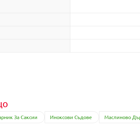
що
арник За Саксии
Иноксови Съдове
Маслиново Дър