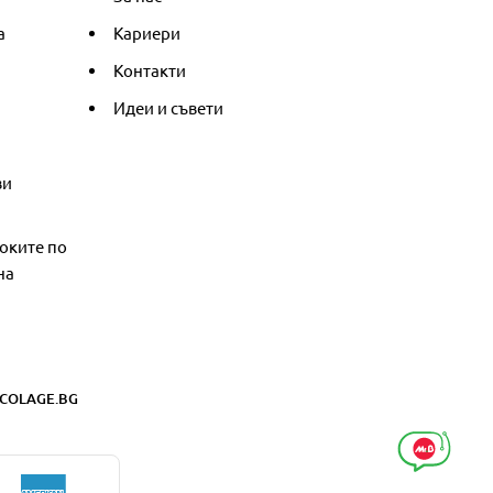
а
Кариери
Контакти
Идеи и съвети
ви
оките по
на
COLAGE.BG