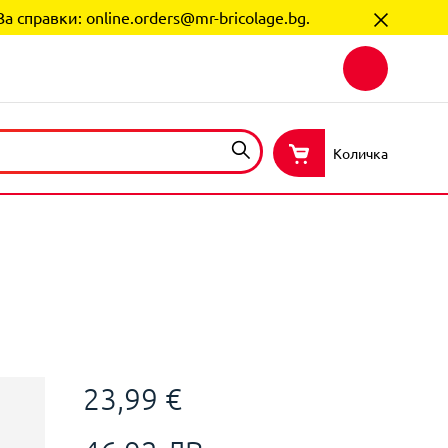
За справки:
online.orders@mr-bricolage.bg
.
Количка
23,99 €