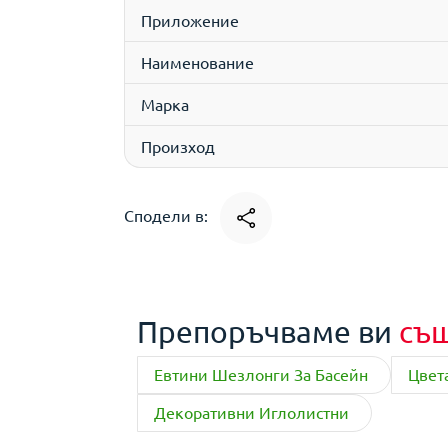
Приложение
Наименование
Марка
Произход
Сподели в:
Препоръчваме ви
съ
Евтини Шезлонги За Басейн
Цвет
Декоративни Иглолистни