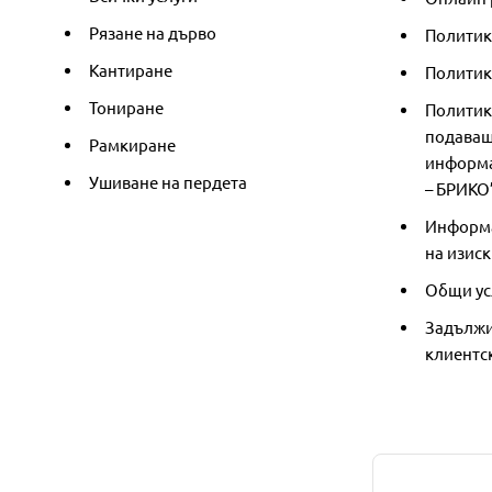
Рязане на дърво
Политик
Кантиране
Политика
Тониране
Политик
подаващ
Рамкиране
информа
Ушиване на пердета
– БРИКО
Информа
на изиск
Общи ус
Задължи
клиентс