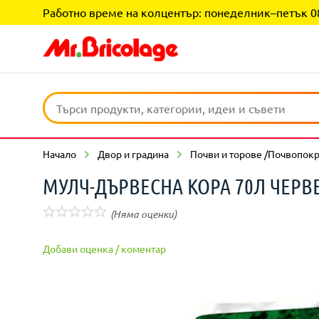
Работно време на колцентър: понеделник–петък 08:0
Начало
Двор и градина
Почви и торове /Почвопок
МУЛЧ-ДЪРВЕСНА КОРА 70Л ЧЕРВ
(Няма оценки)
Добави оценка / коментар