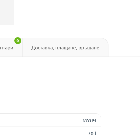
0
нтари
Доставка, плащане, връщане
МУЛЧ
70 l