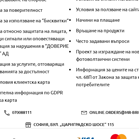
Условия за ползване на сайт
а за поверителност
Начини на плащане
 за използване на “бисквитки“
Връщане на продукти
а относно защитата на лицата,
и сигнали или оповестяващи
Често задавани въпроси
ция за нарушения в “ДОВЕРИЕ
Проект за изграждане на но
” АД
фотоволтаични системи
ция за услугите, отговарящи
Информация за цените на ст
ванията за достъпност
чл. 68П от Закона за защита 
ловия клиентска карта
потребителите
телна информация по GDPR
ка карта
070088111
ONLINE.ORDERS@MR-BRI
СОФИЯ, БУЛ. „ЦАРИГРАДСКО ШОСЕ” 115