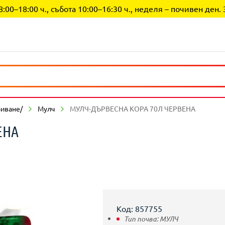
0–18:00 ч., събота 10:00–16:30 ч., неделя – почивен ден. 
риване/
Мулч
МУЛЧ-ДЪРВЕСНА КОРА 70Л ЧЕРВЕНА
ЕНА
Код: 857755
Тип почва:
МУЛЧ