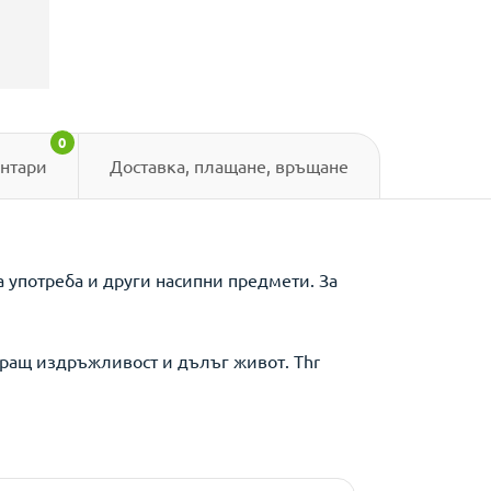
0
нтари
Доставка, плащане, връщане
а употреба и други насипни предмети. За
иращ издръжливост и дълъг живот. Thr