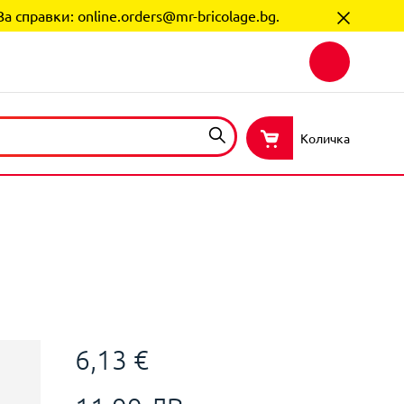
За справки:
online.orders@mr-bricolage.bg
.
Количка
6,13 €