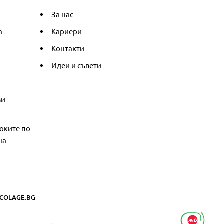
За нас
а
Кариери
Контакти
Идеи и съвети
ви
оките по
на
COLAGE.BG