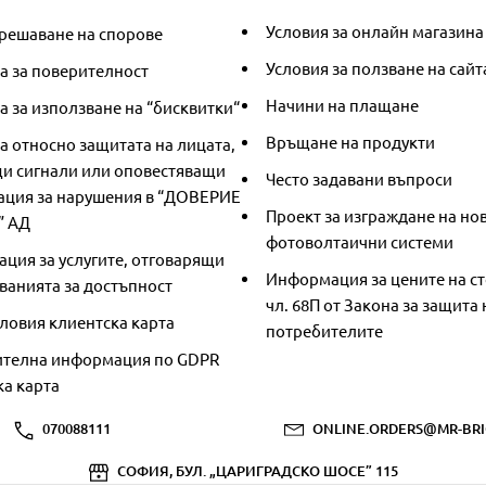
Условия за онлайн магазина
решаване на спорове
Условия за ползване на сайт
а за поверителност
Начини на плащане
 за използване на “бисквитки“
Връщане на продукти
а относно защитата на лицата,
и сигнали или оповестяващи
Често задавани въпроси
ция за нарушения в “ДОВЕРИЕ
Проект за изграждане на но
” АД
фотоволтаични системи
ция за услугите, отговарящи
Информация за цените на ст
ванията за достъпност
чл. 68П от Закона за защита 
ловия клиентска карта
потребителите
телна информация по GDPR
ка карта
070088111
ONLINE.ORDERS@MR-BRI
СОФИЯ, БУЛ. „ЦАРИГРАДСКО ШОСЕ” 115