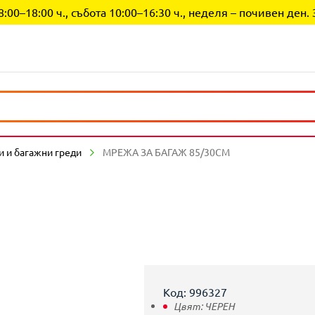
0–18:00 ч., събота 10:00–16:30 ч., неделя – почивен ден. 
 и багажни греди
МРЕЖА ЗА БАГАЖ 85/30СМ
Код: 996327
Цвят:
ЧЕРЕН