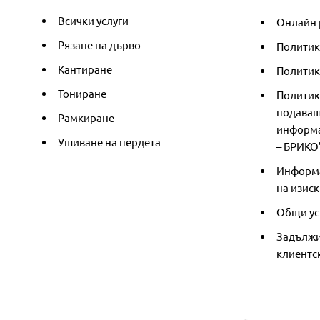
Всички услуги
Онлайн 
Рязане на дърво
Политик
Кантиране
Политика
Тониране
Политик
подаващ
Рамкиране
информа
Ушиване на пердета
– БРИКО
Информа
на изиск
Общи ус
Задължи
клиентс