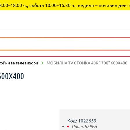
0–18:00 ч., събота 10:00–16:30 ч., неделя – почивен ден. 
тойки за телевизори
МОБИЛНА TV СТОЙКА 40КГ 700'' 600Х400
600Х400
Код: 1022659
Цвят:
ЧЕРЕН