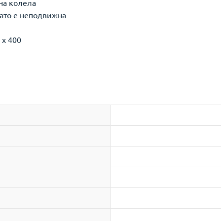
на колела
гато е неподвижна
 x 400