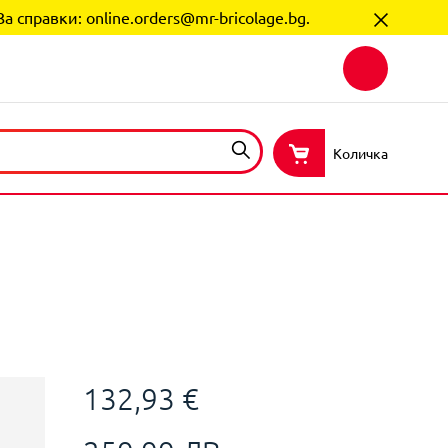
За справки:
online.orders@mr-bricolage.bg
.
Количка
132,93 €