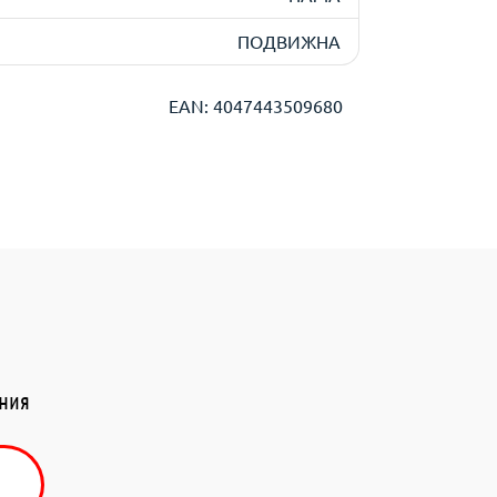
ПОДВИЖНА
EAN: 4047443509680
ения