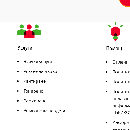
Услуги
Помощ
Всички услуги
Онлайн 
Рязане на дърво
Политик
Кантиране
Политика
Тониране
Политик
подаващ
Рамкиране
информа
Ушиване на пердета
– БРИКО
Информа
на изиск