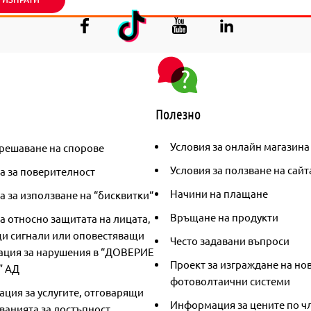
Полезно
Условия за онлайн магазина
решаване на спорове
Условия за ползване на сайт
а за поверителност
Начини на плащане
 за използване на “бисквитки“
Връщане на продукти
а относно защитата на лицата,
и сигнали или оповестяващи
Често задавани въпроси
ция за нарушения в “ДОВЕРИЕ
Проект за изграждане на но
” АД
фотоволтаични системи
ция за услугите, отговарящи
Информация за цените по чл
ванията за достъпност