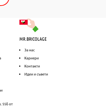
MR.BRICOLAGE
За нас
а
Кариери
Контакти
Идеи и съвети
ви
. 55б от