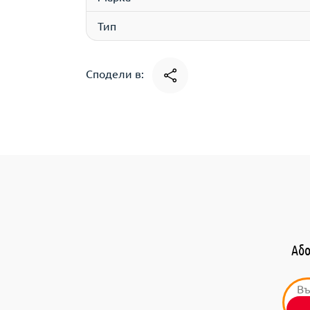
Тип
Сподели в:
Або