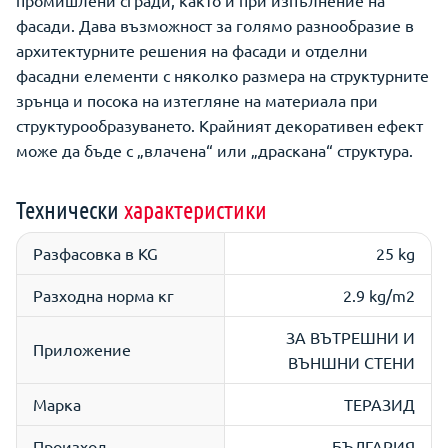
промишлени сгради, както и при изпълнение на
фасади. Дава възможност за голямо разнообразие в
архитектурните решения на фасади и отделни
фасадни елементи с няколко размера на структурните
зрънца и посока на изтегляне на материала при
структурообразуването. Крайният декоративен ефект
може да бъде с „влачена“ или „драскана“ структура.
Технически
характеристики
Разфасовка в KG
25 kg
Разходна норма кг
2.9 kg/m2
ЗА ВЪТРЕШНИ И
Приложение
ВЪНШНИ СТЕНИ
Марка
ТЕРАЗИД
Произход
БЪЛГАРИЯ