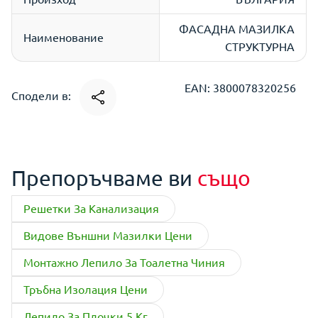
ФАСАДНА МАЗИЛКА
Наименование
СТРУКТУРНА
EAN: 3800078320256
Сподели в:
Препоръчваме ви
също
Решетки За Канализация
Видове Външни Мазилки Цени
Монтажно Лепило За Тоалетна Чиния
Тръбна Изолация Цени
Лепило За Плочки 5 Кг