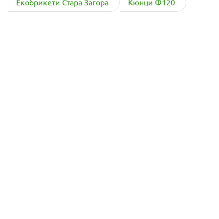
Екобрикети Стара Загора
Кюнци Ф120