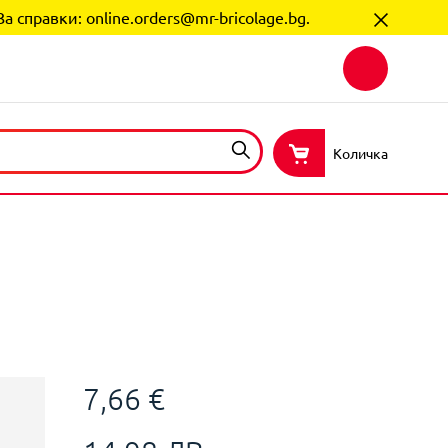
За справки:
online.orders@mr-bricolage.bg
.
Количка
7,66 €