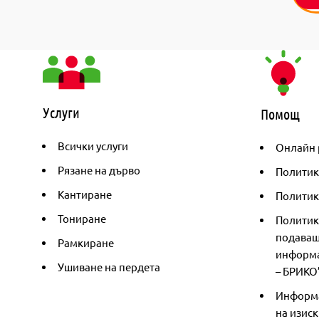
Услуги
Помощ
Всички услуги
Онлайн 
Рязане на дърво
Политик
Кантиране
Политика
Тониране
Политик
подаващ
Рамкиране
информа
Ушиване на пердета
– БРИКО
Информа
на изиск