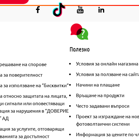
Полезно
Условия за онлайн магазина
решаване на спорове
Условия за ползване на сайт
а за поверителност
Начини на плащане
 за използване на “бисквитки“
Връщане на продукти
а относно защитата на лицата,
и сигнали или оповестяващи
Често задавани въпроси
ция за нарушения в “ДОВЕРИЕ
Проект за изграждане на но
” АД
фотоволтаични системи
ция за услугите, отговарящи
Информация за цените по чл
ванията за достъпност