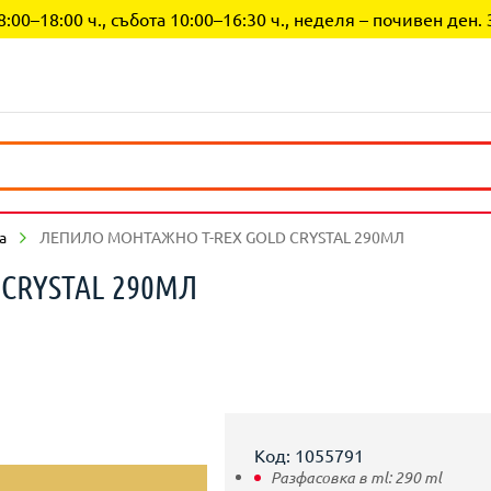
0–18:00 ч., събота 10:00–16:30 ч., неделя – почивен ден. 
а
ЛЕПИЛО МОНТАЖНО T-REX GOLD CRYSTAL 290МЛ
CRYSTAL 290МЛ
Код: 1055791
Разфасовка в ml:
290
ml