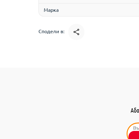
Марка
Сподели в:
Або