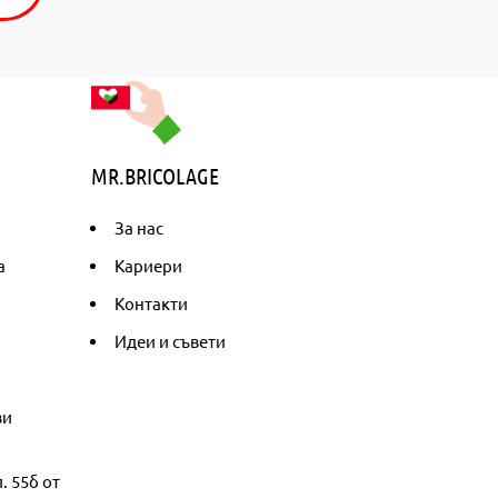
MR.BRICOLAGE
За нас
а
Кариери
Контакти
Идеи и съвети
ви
. 55б от