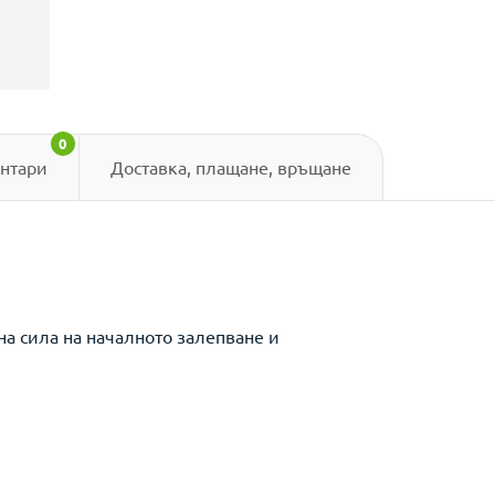
0
нтари
Доставка, плащане, връщане
а сила на началното залепване и