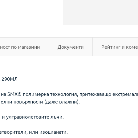
ност по магазини
Документи
Рейтинг и коме
 290МЛ
а на SMX® полимерна технология, притежаващо екстремалн
телни повърхности (даже влажни).
 и ултравиолетовите лъчи.
азтворители, или изоцианати.