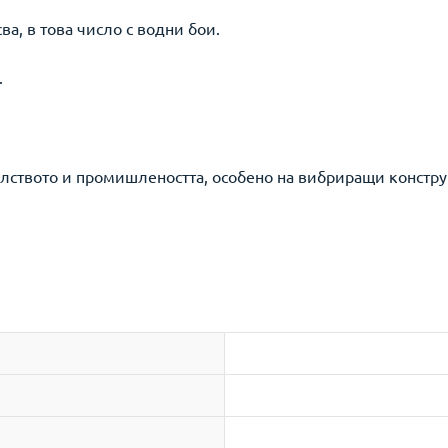
а, в това число с водни бои.
.
елството и промишлеността, особено на вибриращи констр