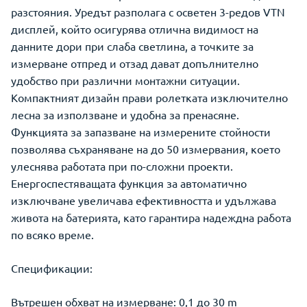
разстояния. Уредът разполага с осветен 3-редов VTN
дисплей, който осигурява отлична видимост на
данните дори при слаба светлина, а точките за
измерване отпред и отзад дават допълнително
удобство при различни монтажни ситуации.
Компактният дизайн прави ролетката изключително
лесна за използване и удобна за пренасяне.
Функцията за запазване на измерените стойности
позволява съхраняване на до 50 измервания, което
улеснява работата при по-сложни проекти.
Eнергоспестяващата функция за автоматично
изключване увеличава ефективността и удължава
живота на батерията, като гарантира надеждна работа
по всяко време.
Спецификации:
Вътрешен обхват на измерване: 0,1 до 30 m