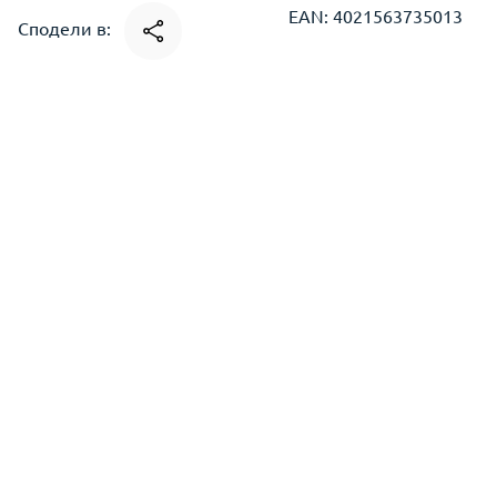
EAN: 4021563735013
Сподели в: