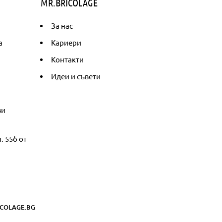
MR.BRICOLAGE
За нас
а
Кариери
Контакти
Идеи и съвети
ви
. 55б от
COLAGE.BG