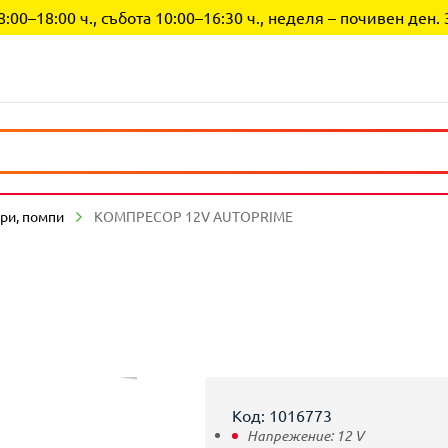
0–18:00 ч., събота 10:00–16:30 ч., неделя – почивен ден. 
ри, помпи
КОМПРЕСОР 12V AUTOPRIME
Код: 1016773
Напрежение:
12
V