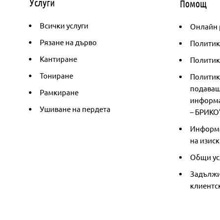
Услуги
Помощ
Всички услуги
Онлайн 
Рязане на дърво
Политик
Кантиране
Политика
Тониране
Политик
подаващ
Рамкиране
информа
Ушиване на пердета
– БРИКО
Информа
на изиск
Общи ус
Задължи
клиентс