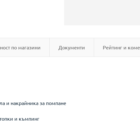
ност по магазини
Документи
Рейтинг и коме
ела и накрайника за помпане
 топки и къмпинг