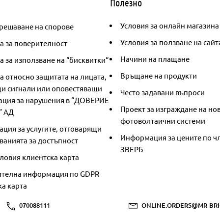
Полезно
Условия за онлайн магазина
решаване на спорове
Условия за ползване на сайт
а за поверителност
Начини на плащане
 за използване на “бисквитки“
Връщане на продукти
а относно защитата на лицата,
и сигнали или оповестяващи
Често задавани въпроси
ция за нарушения в “ДОВЕРИЕ
Проект за изграждане на но
” АД
фотоволтаични системи
ция за услугите, отговарящи
Информация за цените по чл
ванията за достъпност
ЗВЕРБ
ловия клиентска карта
телна информация по GDPR
ка карта
070088111
ONLINE.ORDERS@MR-BRI