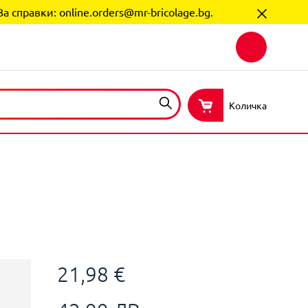
За справки:
online.orders@mr-bricolage.bg
.
Количка
21,98 €