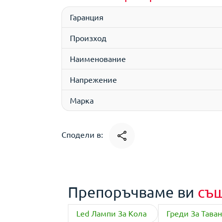
Гаранция
Произход
Наименование
Напрежение
Марка
Сподели в:
Препоръчваме ви
съ
Led Лампи За Кола
Греди За Тава